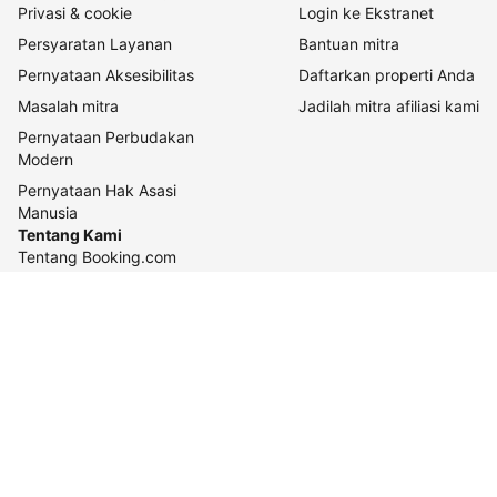
Privasi & cookie
Login ke Ekstranet
Persyaratan Layanan
Bantuan mitra
Pernyataan Aksesibilitas
Daftarkan properti Anda
Masalah mitra
Jadilah mitra afiliasi kami
Pernyataan Perbudakan
Modern
Pernyataan Hak Asasi
Manusia
Tentang Kami
Tentang Booking.com
Cara kerja kami
Keberlanjutan
Pusat pers
Karier
Relasi investor
Kontak perusahaan
Pedoman konten dan
pelaporannya