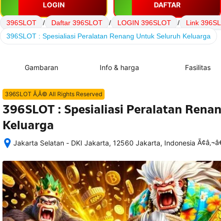
LOGIN
DAFTAR
396SLOT
/
Daftar 396SLOT
/
LOGIN 396SLOT
/
Link 396S
396SLOT : Spesialiasi Peralatan Renang Untuk Seluruh Keluarga
Gambaran
Info & harga
Fasilitas
396SLOT Ã‚Â© All Rights Reserved
396SLOT : Spesialiasi Peralatan Rena
Keluarga
Ã¢â‚¬
Jakarta Selatan - DKI Jakarta, 12560 Jakarta, Indonesia
Setelah 
memesan, 
semua 
rincian 
akomodasi 
termasuk 
nomor 