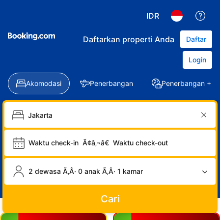
IDR
Daftarkan properti Anda
Daftar
Login
Akomodasi
Penerbangan
Penerbangan + Ho
Waktu check-in
Ã¢â‚¬â€
Waktu check-out
2 dewasa Ã‚Â· 0 anak Ã‚Â· 1 kamar
Cari