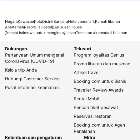
Negara
Kawasan
Kota
Distrik
Bandara
Hotel
Landmark
Rumah liburan
Apartemen
Resor
Vila
Hostel
B&B
Guest House
Tempat istimewa untuk menginap
Ulasan
Temukan akomodasi bulanan
Dukungan
Telusuri
Pertanyaan Umum mengenai
Program loyalitas Genius
Coronavirus (COVID-19)
Promo liburan dan musiman
Kelola trip Anda
Artikel travel
Hubungi Customer Service
Booking.com untuk Bisnis
Pusat informasi keamanan
Traveller Review Awards
Rental Mobil
Pencari tiket pesawat
Reservasi restoran
Booking.com untuk Agen
Perjalanan
Ketentuan dan pengaturan
Mitra