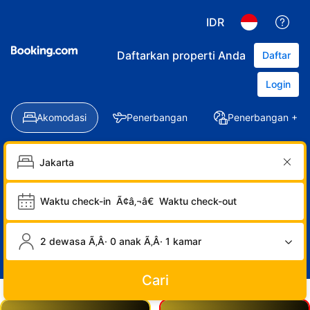
IDR
Daftarkan properti Anda
Daftar
Login
Akomodasi
Penerbangan
Penerbangan + Ho
Waktu check-in
Ã¢â‚¬â€
Waktu check-out
2 dewasa Ã‚Â· 0 anak Ã‚Â· 1 kamar
Cari