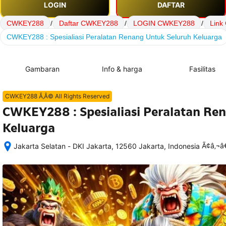
LOGIN
DAFTAR
CWKEY288
/
Daftar CWKEY288
/
LOGIN CWKEY288
/
Link
CWKEY288 : Spesialiasi Peralatan Renang Untuk Seluruh Keluarga
Gambaran
Info & harga
Fasilitas
CWKEY288 Ã‚Â© All Rights Reserved
CWKEY288 : Spesialiasi Peralatan Re
Keluarga
Ã¢â‚¬
Jakarta Selatan - DKI Jakarta, 12560 Jakarta, Indonesia
Setelah 
memesan, 
semua 
rincian 
akomodasi 
termasuk 
nomor 