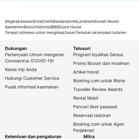
Negara
Kawasan
Kota
Distrik
Bandara
Hotel
Landmark
Rumah liburan
Apartemen
Resor
Vila
Hostel
B&B
Guest House
Tempat istimewa untuk menginap
Ulasan
Temukan akomodasi bulanan
Dukungan
Telusuri
Pertanyaan Umum mengenai
Program loyalitas Genius
Coronavirus (COVID-19)
Promo liburan dan musiman
Kelola trip Anda
Artikel travel
Hubungi Customer Service
Booking.com untuk Bisnis
Pusat informasi keamanan
Traveller Review Awards
Rental Mobil
Pencari tiket pesawat
Reservasi restoran
Booking.com untuk Agen
Perjalanan
Ketentuan dan pengaturan
Mitra