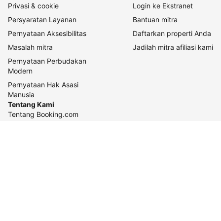
Privasi & cookie
Login ke Ekstranet
Persyaratan Layanan
Bantuan mitra
Pernyataan Aksesibilitas
Daftarkan properti Anda
Masalah mitra
Jadilah mitra afiliasi kami
Pernyataan Perbudakan
Modern
Pernyataan Hak Asasi
Manusia
Tentang Kami
Tentang Booking.com
Cara kerja kami
Keberlanjutan
Pusat pers
Karier
Relasi investor
Kontak perusahaan
Pedoman konten dan
pelaporannya