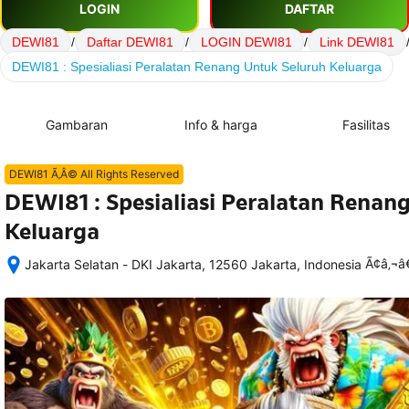
LOGIN
DAFTAR
DEWI81
/
Daftar DEWI81
/
LOGIN DEWI81
/
Link DEWI81
DEWI81 : Spesialiasi Peralatan Renang Untuk Seluruh Keluarga
Gambaran
Info & harga
Fasilitas
DEWI81 Ã‚Â© All Rights Reserved
DEWI81 : Spesialiasi Peralatan Renan
Keluarga
Ã¢â‚¬
Jakarta Selatan - DKI Jakarta, 12560 Jakarta, Indonesia
Setelah 
memesan, 
semua 
rincian 
akomodasi 
termasuk 
nomor 