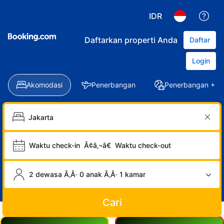
IDR
Daftarkan properti Anda
Daftar
Login
Akomodasi
Penerbangan
Penerbangan + Ho
Waktu check-in
Ã¢â‚¬â€
Waktu check-out
2 dewasa Ã‚Â· 0 anak Ã‚Â· 1 kamar
Cari