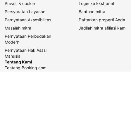
Privasi & cookie
Login ke Ekstranet
Persyaratan Layanan
Bantuan mitra
Pernyataan Aksesibilitas
Daftarkan properti Anda
Masalah mitra
Jadilah mitra afiliasi kami
Pernyataan Perbudakan
Modern
Pernyataan Hak Asasi
Manusia
Tentang Kami
Tentang Booking.com
Cara kerja kami
Keberlanjutan
Pusat pers
Karier
Relasi investor
Kontak perusahaan
Pedoman konten dan
pelaporannya