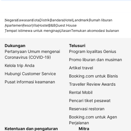
Negara
Kawasan
Kota
Distrik
Bandara
Hotel
Landmark
Rumah liburan
Apartemen
Resor
Vila
Hostel
B&B
Guest House
Tempat istimewa untuk menginap
Ulasan
Temukan akomodasi bulanan
Dukungan
Telusuri
Pertanyaan Umum mengenai
Program loyalitas Genius
Coronavirus (COVID-19)
Promo liburan dan musiman
Kelola trip Anda
Artikel travel
Hubungi Customer Service
Booking.com untuk Bisnis
Pusat informasi keamanan
Traveller Review Awards
Rental Mobil
Pencari tiket pesawat
Reservasi restoran
Booking.com untuk Agen
Perjalanan
Ketentuan dan pengaturan
Mitra