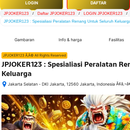
LOGIN
DAFTAR
JPJOKER123
/
Daftar JPJOKER123
/
LOGIN JPJOKER123
/
JPJOKER123 : Spesialiasi Peralatan Renang Untuk Seluruh Keluarg
Gambaran
Info & harga
Fasilitas
JPJOKER123 Ã‚Â© All Rights Reserved
JPJOKER123 : Spesialiasi Peralatan R
Keluarga
Ã¢â‚¬
Jakarta Selatan - DKI Jakarta, 12560 Jakarta, Indonesia
Setelah 
memesan, 
semua 
rincian 
akomodasi 
termasuk 
nomor 