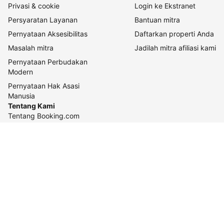
Privasi & cookie
Login ke Ekstranet
Persyaratan Layanan
Bantuan mitra
Pernyataan Aksesibilitas
Daftarkan properti Anda
Masalah mitra
Jadilah mitra afiliasi kami
Pernyataan Perbudakan
Modern
Pernyataan Hak Asasi
Manusia
Tentang Kami
Tentang Booking.com
Cara kerja kami
Keberlanjutan
Pusat pers
Karier
Relasi investor
Kontak perusahaan
Pedoman konten dan
pelaporannya