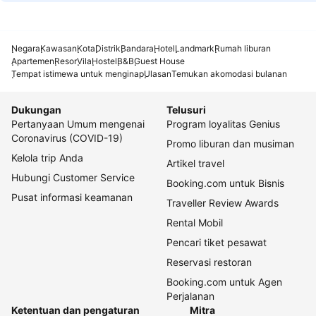
Negara
Kawasan
Kota
Distrik
Bandara
Hotel
Landmark
Rumah liburan
Apartemen
Resor
Vila
Hostel
B&B
Guest House
Tempat istimewa untuk menginap
Ulasan
Temukan akomodasi bulanan
Dukungan
Telusuri
Pertanyaan Umum mengenai
Program loyalitas Genius
Coronavirus (COVID-19)
Promo liburan dan musiman
Kelola trip Anda
Artikel travel
Hubungi Customer Service
Booking.com untuk Bisnis
Pusat informasi keamanan
Traveller Review Awards
Rental Mobil
Pencari tiket pesawat
Reservasi restoran
Booking.com untuk Agen
Perjalanan
Ketentuan dan pengaturan
Mitra