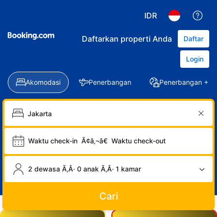
IDR
Daftarkan properti Anda
Daftar
Login
Akomodasi
Penerbangan
Penerbangan + Ho
Waktu check-in
Ã¢â‚¬â€
Waktu check-out
2 dewasa Ã‚Â· 0 anak Ã‚Â· 1 kamar
Cari