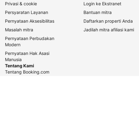
Privasi & cookie
Login ke Ekstranet
Persyaratan Layanan
Bantuan mitra
Pernyataan Aksesibilitas
Daftarkan properti Anda
Masalah mitra
Jadilah mitra afiliasi kami
Pernyataan Perbudakan
Modern
Pernyataan Hak Asasi
Manusia
Tentang Kami
Tentang Booking.com
Cara kerja kami
Keberlanjutan
Pusat pers
Karier
Relasi investor
Kontak perusahaan
Pedoman konten dan
pelaporannya