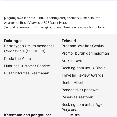
Negara
Kawasan
Kota
Distrik
Bandara
Hotel
Landmark
Rumah liburan
Apartemen
Resor
Vila
Hostel
B&B
Guest House
Tempat istimewa untuk menginap
Ulasan
Temukan akomodasi bulanan
Dukungan
Telusuri
Pertanyaan Umum mengenai
Program loyalitas Genius
Coronavirus (COVID-19)
Promo liburan dan musiman
Kelola trip Anda
Artikel travel
Hubungi Customer Service
Booking.com untuk Bisnis
Pusat informasi keamanan
Traveller Review Awards
Rental Mobil
Pencari tiket pesawat
Reservasi restoran
Booking.com untuk Agen
Perjalanan
Ketentuan dan pengaturan
Mitra