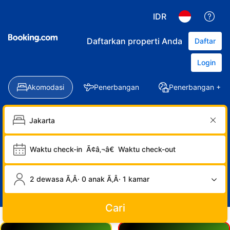
IDR
Daftarkan properti Anda
Daftar
Login
Akomodasi
Penerbangan
Penerbangan + Ho
Waktu check-in
Ã¢â‚¬â€
Waktu check-out
2 dewasa Ã‚Â· 0 anak Ã‚Â· 1 kamar
Cari