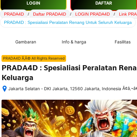
LOGIN
DAFTAR
PRADA4D
/
Daftar PRADA4D
/
LOGIN PRADA4D
/
Link PR
PRADA4D : Spesialiasi Peralatan Renang Untuk Seluruh Keluarga
Gambaran
Info & harga
Fasilitas
PRADA4D Ã‚Â© All Rights Reserved
PRADA4D : Spesialiasi Peralatan Ren
Keluarga
Ã¢â‚¬
Jakarta Selatan - DKI Jakarta, 12560 Jakarta, Indonesia
Setelah 
memesan, 
semua 
rincian 
akomodasi 
termasuk 
nomor 