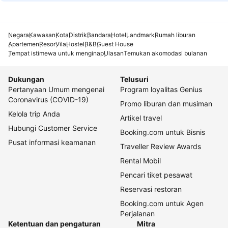
Negara
Kawasan
Kota
Distrik
Bandara
Hotel
Landmark
Rumah liburan
Apartemen
Resor
Vila
Hostel
B&B
Guest House
Tempat istimewa untuk menginap
Ulasan
Temukan akomodasi bulanan
Dukungan
Telusuri
Pertanyaan Umum mengenai
Program loyalitas Genius
Coronavirus (COVID-19)
Promo liburan dan musiman
Kelola trip Anda
Artikel travel
Hubungi Customer Service
Booking.com untuk Bisnis
Pusat informasi keamanan
Traveller Review Awards
Rental Mobil
Pencari tiket pesawat
Reservasi restoran
Booking.com untuk Agen
Perjalanan
Ketentuan dan pengaturan
Mitra