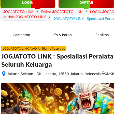
LOGIN
DAFTAR
JOGJATOTO LINK
/
Daftar JOGJATOTO LINK
/
LOGIN JOGJA
Id Hoki JOGJATOTO LINK
/
JOGJATOTO LINK : Spesialiasi Peral
Gambaran
Info & harga
Fasilitas
JOGJATOTO LINK Ã‚Â© All Rights Reserved
JOGJATOTO LINK : Spesialiasi Perala
Seluruh Keluarga
Ã¢â‚¬
Jakarta Selatan - DKI Jakarta, 12560 Jakarta, Indonesia
Setelah 
memesan, 
semua 
rincian 
akomodasi 
termasuk 
nomor 