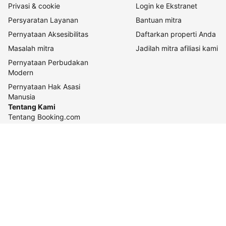
Privasi & cookie
Login ke Ekstranet
Persyaratan Layanan
Bantuan mitra
Pernyataan Aksesibilitas
Daftarkan properti Anda
Masalah mitra
Jadilah mitra afiliasi kami
Pernyataan Perbudakan
Modern
Pernyataan Hak Asasi
Manusia
Tentang Kami
Tentang Booking.com
Cara kerja kami
Keberlanjutan
Pusat pers
Karier
Relasi investor
Kontak perusahaan
Pedoman konten dan
pelaporannya