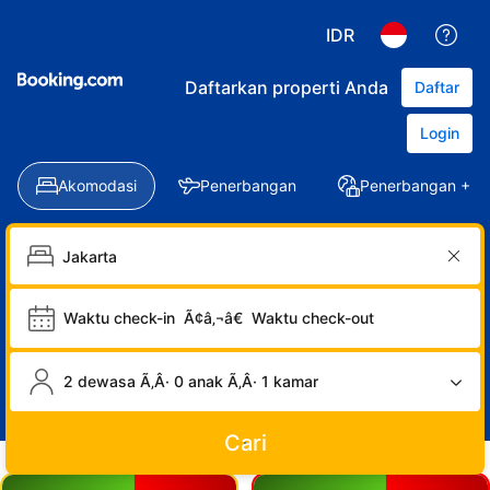
IDR
Daftarkan properti Anda
Daftar
Login
Akomodasi
Penerbangan
Penerbangan + Ho
Waktu check-in
Ã¢â‚¬â€
Waktu check-out
2 dewasa Ã‚Â· 0 anak Ã‚Â· 1 kamar
Cari