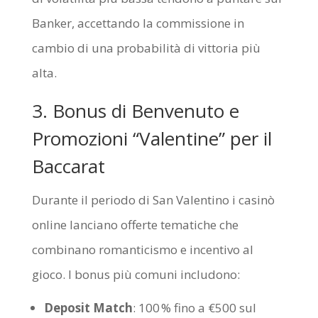
Banker, accettando la commissione in
cambio di una probabilità di vittoria più
alta.
3. Bonus di Benvenuto e
Promozioni “Valentine” per il
Baccarat
Durante il periodo di San Valentino i casinò
online lanciano offerte tematiche che
combinano romanticismo e incentivo al
gioco. I bonus più comuni includono:
Deposit Match
: 100 % fino a €500 sul