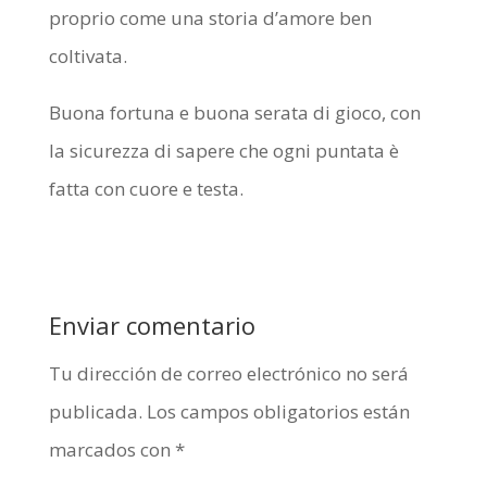
proprio come una storia d’amore ben
coltivata.
Buona fortuna e buona serata di gioco, con
la sicurezza di sapere che ogni puntata è
fatta con cuore e testa.
Enviar comentario
Tu dirección de correo electrónico no será
publicada.
Los campos obligatorios están
marcados con
*