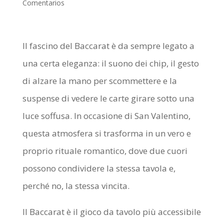
Comentarios
Il fascino del Baccarat è da sempre legato a
una certa eleganza: il suono dei chip, il gesto
di alzare la mano per scommettere e la
suspense di vedere le carte girare sotto una
luce soffusa. In occasione di San Valentino,
questa atmosfera si trasforma in un vero e
proprio rituale romantico, dove due cuori
possono condividere la stessa tavola e,
perché no, la stessa vincita.
Il Baccarat è il gioco da tavolo più accessibile