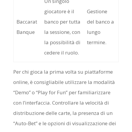
Un singolo
giocatore è il
Gestione
Baccarat
banco per tutta
del banco a
Banque
la sessione, con
lungo
la possibilità di
termine.
cedere il ruolo.
Per chi gioca la prima volta su piattaforme
online, è consigliabile utilizzare la modalità
“Demo” o “Play for Fun” per familiarizzare
con l’interfaccia. Controllare la velocità di
distribuzione delle carte, la presenza di un
“Auto‑Bet” e le opzioni di visualizzazione dei