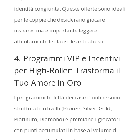
identità congiunta. Queste offerte sono ideali
per le coppie che desiderano giocare
insieme, ma è importante leggere
attentamente le clausole anti‑abuso.
4. Programmi VIP e Incentivi
per High‑Roller: Trasforma il
Tuo Amore in Oro
I programmi fedeltà dei casinò online sono
strutturati in livelli (Bronze, Silver, Gold,
Platinum, Diamond) e premiano i giocatori
con punti accumulati in base al volume di