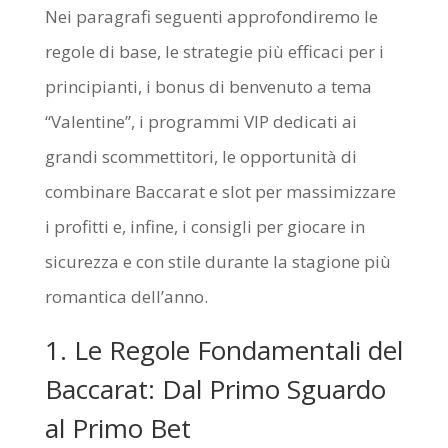
Nei paragrafi seguenti approfondiremo le
regole di base, le strategie più efficaci per i
principianti, i bonus di benvenuto a tema
“Valentine”, i programmi VIP dedicati ai
grandi scommettitori, le opportunità di
combinare Baccarat e slot per massimizzare
i profitti e, infine, i consigli per giocare in
sicurezza e con stile durante la stagione più
romantica dell’anno.
1. Le Regole Fondamentali del
Baccarat: Dal Primo Sguardo
al Primo Bet