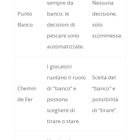
sempre da
Nessuna
Punto
banco; le
decisione,
Banco
decisioni di
solo
pescare sono
scommessa.
automatizzate.
I giocatori
ruotano il ruolo
Scelta del
Chemin
di “banco” e
“banco” e
de Fer
possono
possibilità
scegliere di
di “tirare”.
tirare o stare.