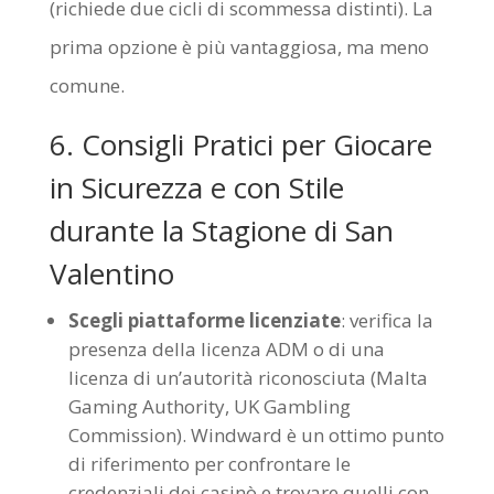
(richiede due cicli di scommessa distinti). La
prima opzione è più vantaggiosa, ma meno
comune.
6. Consigli Pratici per Giocare
in Sicurezza e con Stile
durante la Stagione di San
Valentino
Scegli piattaforme licenziate
: verifica la
presenza della licenza ADM o di una
licenza di un’autorità riconosciuta (Malta
Gaming Authority, UK Gambling
Commission). Windward è un ottimo punto
di riferimento per confrontare le
credenziali dei casinò e trovare quelli con