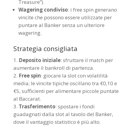
Treasure”).
Wagering condiviso
: i free spin generano
vincite che possono essere utilizzate per
puntare al Banker senza un ulteriore
wagering.
Strategia consigliata
Deposito iniziale
: sfruttare il match per
aumentare il bankroll di partenza.
Free spin
: giocare la slot con volatilità
media; le vincite tipiche oscillano tra €0,10 e
€5, sufficienti per alimentare piccole puntate
al Baccarat.
Trasferimento
: spostare i fondi
guadagnati dalla slot al tavolo del Banker,
dove il vantaggio statistico è più alto.