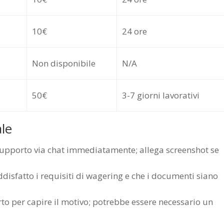
10€
24 ore
Non disponibile
N/A
50€
3-7 giorni lavorativi
le
supporto via chat immediatamente; allega screenshot se
ddisfatto i requisiti di wagering e che i documenti siano
to per capire il motivo; potrebbe essere necessario un