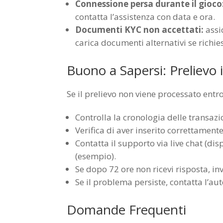
Connessione persa durante il gioco
contatta l’assistenza con data e ora.
Documenti KYC non accettati:
assi
carica documenti alternativi se richies
Buono a Sapersi: Prelievo 
Se il prelievo non viene processato entro
Controlla la cronologia delle transazio
Verifica di aver inserito correttamen
Contatta il supporto via live chat (di
(esempio).
Se dopo 72 ore non ricevi risposta, in
Se il problema persiste, contatta l’aut
Domande Frequenti