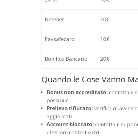
Neteller
10€
Paysafecard
10€
Bonifico Bancario
20€
Quando le Cose Vanno Ma
Bonus non accreditato:
contatta il 
possibile.
Prelievo rifiutato:
verifica di aver so
aggiornati.
Account bloccato:
contatta il suppor
ulteriore controllo KYC.