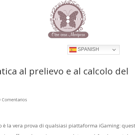
SPANISH
ica al prelievo e al calcolo del
0 Comentarios
so è la vera prova di qualsiasi piattaforma iGaming: ques