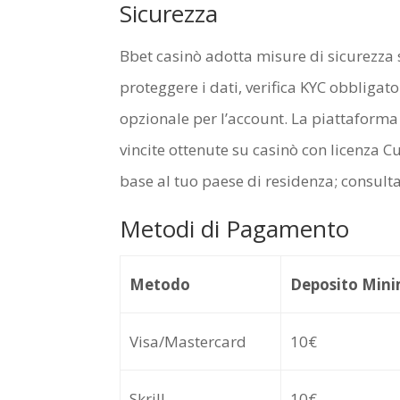
Sicurezza
Bbet casinò adotta misure di sicurezza s
proteggere i dati, verifica KYC obbligato
opzionale per l’account. La piattaform
vincite ottenute su casinò con licenza 
base al tuo paese di residenza; consult
Metodi di Pagamento
Metodo
Deposito Min
Visa/Mastercard
10€
Skrill
10€