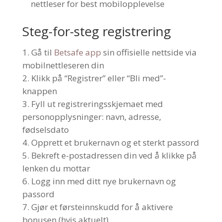
nettleser for best mobilopplevelse
Steg-for-steg registrering
Gå til
Betsafe app
sin offisielle nettside via
mobilnettleseren din
Klikk på “Registrer” eller “Bli med”-
knappen
Fyll ut registreringsskjemaet med
personopplysninger: navn, adresse,
fødselsdato
Opprett et brukernavn og et sterkt passord
Bekreft e-postadressen din ved å klikke på
lenken du mottar
Logg inn med ditt nye brukernavn og
passord
Gjør et førsteinnskudd for å aktivere
bonusen (hvis aktuelt)