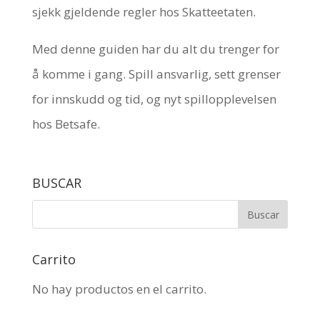
sjekk gjeldende regler hos Skatteetaten.
Med denne guiden har du alt du trenger for
å komme i gang. Spill ansvarlig, sett grenser
for innskudd og tid, og nyt spillopplevelsen
hos Betsafe.
BUSCAR
Carrito
No hay productos en el carrito.