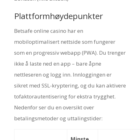
Plattformhøydepunkter
Betsafe online casino har en
mobiloptimalisert nettside som fungerer
som en progressiv webapp (PWA). Du trenger
ikke å laste ned en app – bare åpne
nettleseren og logg inn. Innloggingen er
sikret med SSL-kryptering, og du kan aktivere
tofaktorautentisering for ekstra trygghet.
Nedenfor ser du en oversikt over
betalingsmetoder og uttalingstider:
Minste