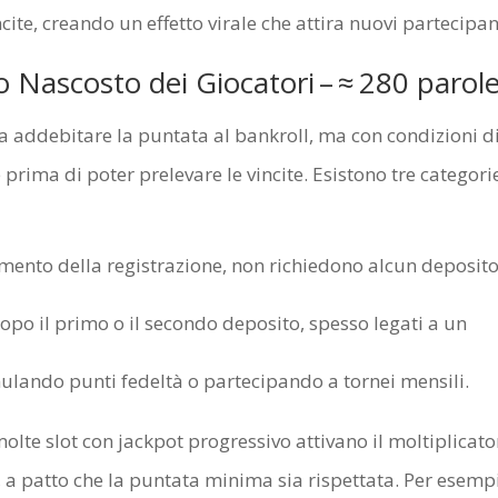
ite, creando un effetto virale che attira nuovi partecipan
io Nascosto dei Giocatori – ≈ 280 parol
za addebitare la puntata al bankroll, ma con condizioni d
rima di poter prelevare le vincite. Esistono tre categori
mento della registrazione, non richiedono alcun deposito
opo il primo o il secondo deposito, spesso legati a un
ulando punti fedeltà o partecipando a tornei mensili.
molte slot con jackpot progressivo attivano il moltiplicato
i, a patto che la puntata minima sia rispettata. Per esemp