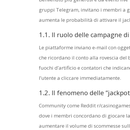
gruppi Telegram, invitano i membri a g
aumenta le probabilità di attivare il jac
1.1. Il ruolo delle campagne d
Le piattaforme inviano e‑mail con oggetti
che ricordano il conto alla rovescia de
fuochi d’artificio e contatori che indic
l’utente a cliccare immediatamente.
1.2. Il fenomeno delle “jackpot
Community come Reddit r/casinogames e 
dove i membri concordano di giocare la s
aumentare il volume di scommesse sulla