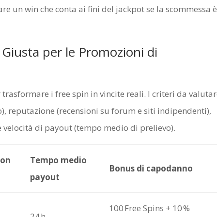
re un win che conta ai fini del jackpot se la scommessa 
a Giusta per le Promozioni di
trasformare i free spin in vincite reali. I criteri da valuta
, reputazione (recensioni su forum e siti indipendenti),
 e velocità di payout (tempo medio di prelievo).
con
Tempo medio
Bonus di capodanno
payout
100 Free Spins + 10 %
24 h