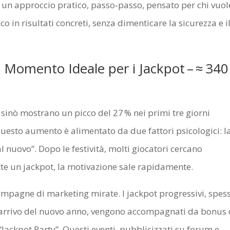
con un approccio pratico, passo‑passo, pensato per chi vuol
co in risultati concreti, senza dimenticare la sicurezza e i
l Momento Ideale per i Jackpot – ≈ 340
 casinò mostrano un picco del 27 % nei primi tre giorni
Questo aumento è alimentato da due fattori psicologici: l
al nuovo”. Dopo le festività, molti giocatori cercano
tte un jackpot, la motivazione sale rapidamente.
ampagne di marketing mirate. I jackpot progressivi, spes
e l’arrivo del nuovo anno, vengono accompagnati da bonus 
“Jackpot Party”. Questi eventi, pubblicizzati su forum e