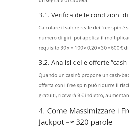
un segnale di cautela.
3.1. Verifica delle condizioni
Calcolare il valore reale dei free spin è
numero di giri, poi applica il moltiplic
requisito 30 x = 100 × 0,20 × 30 = 600 €
3.2. Analisi delle offerte “cas
Quando un casinò propone un cash‑back
offerta con i free spin può ridurre il ris
gratuiti, riceverà 8 € indietro, aumentan
4. Come Massimizzare i Fr
Jackpot – ≈ 320 parole