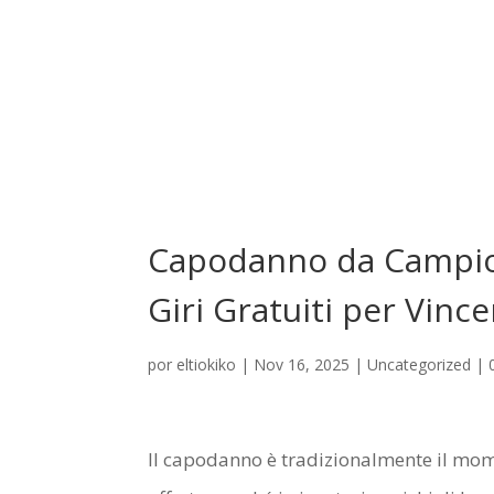
Capodanno da Campion
Giri Gratuiti per Vinc
por
eltiokiko
|
Nov 16, 2025
|
Uncategorized
|
Il capodanno è tradizionalmente il momen