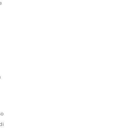
e
l
a
so
di