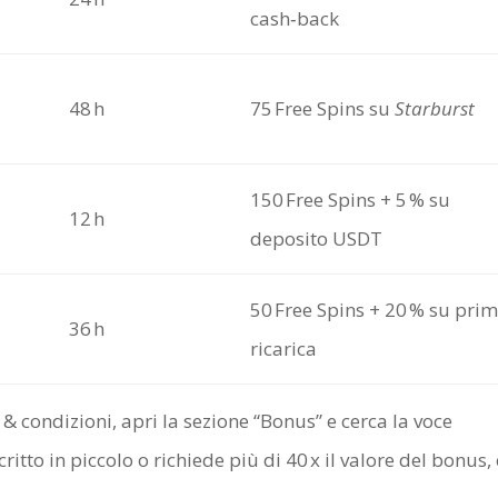
cash‑back
48 h
75 Free Spins su
Starburst
150 Free Spins + 5 % su
12 h
deposito USDT
50 Free Spins + 20 % su pri
36 h
ricarica
 & condizioni, apri la sezione “Bonus” e cerca la voce
itto in piccolo o richiede più di 40 x il valore del bonus, 