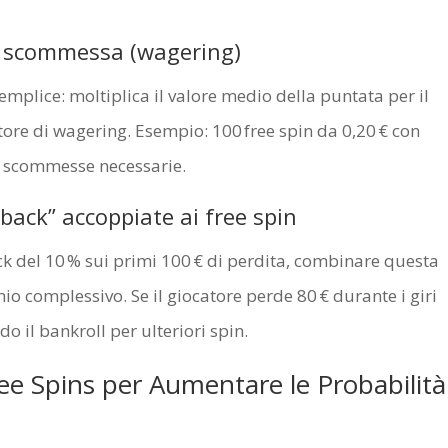
 di scommessa (wagering)
 semplice: moltiplica il valore medio della puntata per il
atore di wagering. Esempio: 100 free spin da 0,20 € con
 di scommesse necessarie.
h‑back” accoppiate ai free spin
 del 10 % sui primi 100 € di perdita, combinare questa
chio complessivo. Se il giocatore perde 80 € durante i giri
do il bankroll per ulteriori spin.
ee Spins per Aumentare le Probabilità