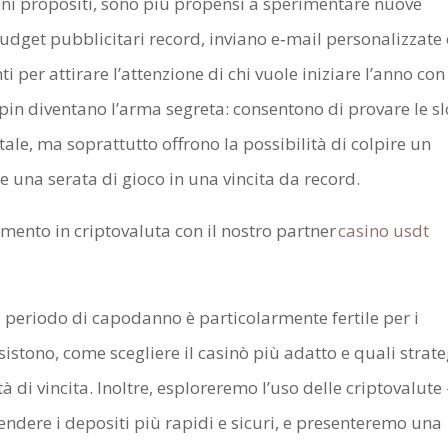
buoni propositi, sono più propensi a sperimentare nuove
dget pubblicitari record, inviano e‑mail personalizzate 
 per attirare l’attenzione di chi vuole iniziare l’anno con 
 spin diventano l’arma segreta: consentono di provare le sl
tale, ma soprattutto offrono la possibilità di colpire un
 una serata di gioco in una vincita da record.
amento in criptovaluta con il nostro partner
casino usdt
l periodo di capodanno è particolarmente fertile per i
 esistono, come scegliere il casinò più adatto e quali strat
 di vincita. Inoltre, esploreremo l’uso delle criptovalute 
endere i depositi più rapidi e sicuri, e presenteremo una