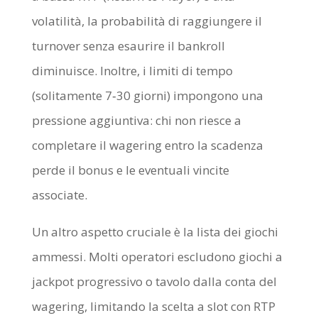
volatilità, la probabilità di raggiungere il
turnover senza esaurire il bankroll
diminuisce. Inoltre, i limiti di tempo
(solitamente 7‑30 giorni) impongono una
pressione aggiuntiva: chi non riesce a
completare il wagering entro la scadenza
perde il bonus e le eventuali vincite
associate.
Un altro aspetto cruciale è la lista dei giochi
ammessi. Molti operatori escludono giochi a
jackpot progressivo o tavolo dalla conta del
wagering, limitando la scelta a slot con RTP