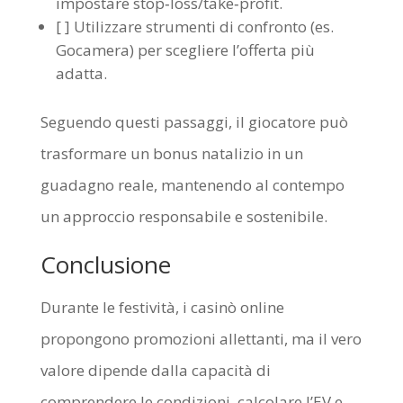
impostare stop‑loss/take‑profit.
[ ] Utilizzare strumenti di confronto (es.
Gocamera) per scegliere l’offerta più
adatta.
Seguendo questi passaggi, il giocatore può
trasformare un bonus natalizio in un
guadagno reale, mantenendo al contempo
un approccio responsabile e sostenibile.
Conclusione
Durante le festività, i casinò online
propongono promozioni allettanti, ma il vero
valore dipende dalla capacità di
comprendere le condizioni, calcolare l’EV e