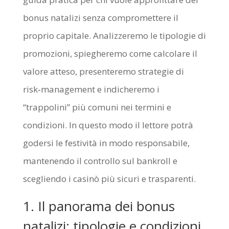
bonus natalizi senza compromettere il
proprio capitale. Analizzeremo le tipologie di
promozioni, spiegheremo come calcolare il
valore atteso, presenteremo strategie di
risk‑management e indicheremo i
“trappolini” più comuni nei termini e
condizioni. In questo modo il lettore potrà
godersi le festività in modo responsabile,
mantenendo il controllo sul bankroll e
scegliendo i casinò più sicuri e trasparenti.
1. Il panorama dei bonus
natalizi: tipologie e condizioni