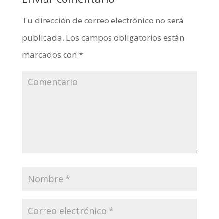
Tu dirección de correo electrónico no será
publicada.
Los campos obligatorios están
marcados con
*