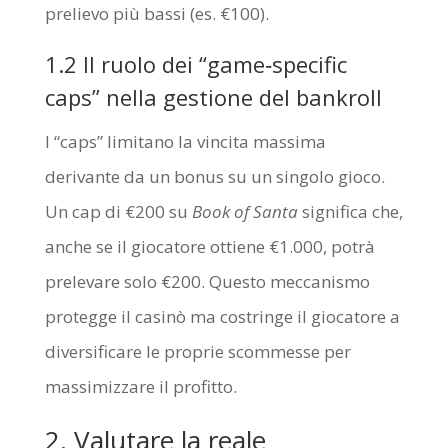
prelievo più bassi (es. €100).
1.2 Il ruolo dei “game‑specific
caps” nella gestione del bankroll
I “caps” limitano la vincita massima
derivante da un bonus su un singolo gioco.
Un cap di €200 su
Book of Santa
significa che,
anche se il giocatore ottiene €1.000, potrà
prelevare solo €200. Questo meccanismo
protegge il casinò ma costringe il giocatore a
diversificare le proprie scommesse per
massimizzare il profitto.
2. Valutare la reale