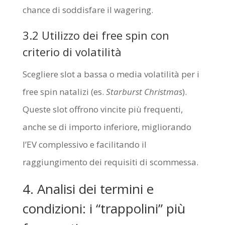
chance di soddisfare il wagering.
3.2 Utilizzo dei free spin con
criterio di volatilità
Scegliere slot a bassa o media volatilità per i
free spin natalizi (es.
Starburst Christmas
).
Queste slot offrono vincite più frequenti,
anche se di importo inferiore, migliorando
l’EV complessivo e facilitando il
raggiungimento dei requisiti di scommessa.
4. Analisi dei termini e
condizioni: i “trappolini” più