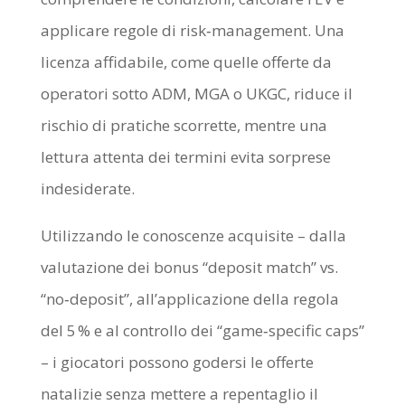
applicare regole di risk‑management. Una
licenza affidabile, come quelle offerte da
operatori sotto ADM, MGA o UKGC, riduce il
rischio di pratiche scorrette, mentre una
lettura attenta dei termini evita sorprese
indesiderate.
Utilizzando le conoscenze acquisite – dalla
valutazione dei bonus “deposit match” vs.
“no‑deposit”, all’applicazione della regola
del 5 % e al controllo dei “game‑specific caps”
– i giocatori possono godersi le offerte
natalizie senza mettere a repentaglio il