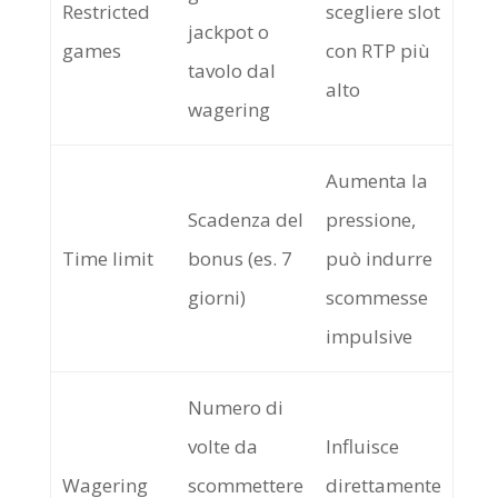
Restricted
scegliere slot
jackpot o
games
con RTP più
tavolo dal
alto
wagering
Aumenta la
Scadenza del
pressione,
Time limit
bonus (es. 7
può indurre
giorni)
scommesse
impulsive
Numero di
volte da
Influisce
Wagering
scommettere
direttamente