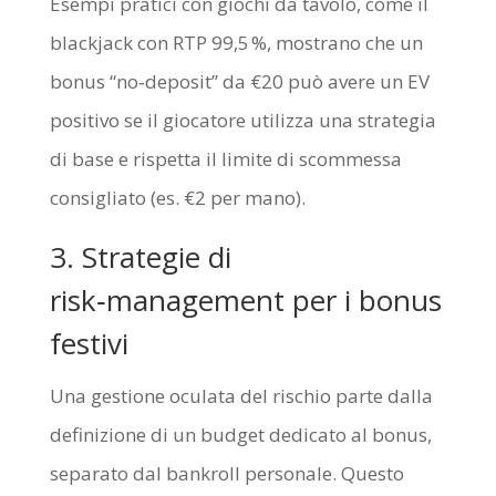
Esempi pratici con giochi da tavolo, come il
blackjack con RTP 99,5 %, mostrano che un
bonus “no‑deposit” da €20 può avere un EV
positivo se il giocatore utilizza una strategia
di base e rispetta il limite di scommessa
consigliato (es. €2 per mano).
3. Strategie di
risk‑management per i bonus
festivi
Una gestione oculata del rischio parte dalla
definizione di un budget dedicato al bonus,
separato dal bankroll personale. Questo