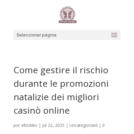
Seleccionar página
Come gestire il rischio
durante le promozioni
natalizie dei migliori
casinò online
por
eltiokiko
|
Jul 22, 2025
|
Uncategorized
|
0