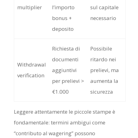
multiplier
l’importo
sul capitale
bonus +
necessario
deposito
Richiesta di
Possibile
documenti
ritardo nei
Withdrawal
aggiuntivi
prelievi, ma
verification
per prelievi >
aumenta la
€1.000
sicurezza
Leggere attentamente le piccole stampe è
fondamentale: termini ambigui come
“contributo al wagering” possono