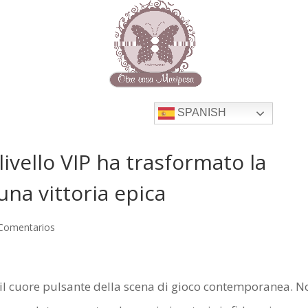
SPANISH
ivello VIP ha trasformato la
una vittoria epica
Comentarios
ti il cuore pulsante della scena di gioco contemporanea. N