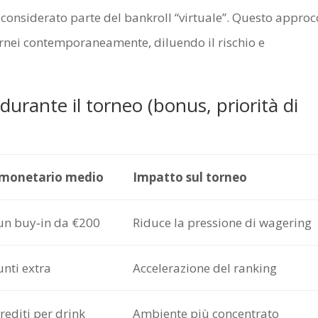
o considerato parte del bankroll “virtuale”. Questo approc
tornei contemporaneamente, diluendo il rischio e
 durante il torneo (bonus, priorità di
 monetario medio
Impatto sul torneo
un buy‑in da €200
Riduce la pressione di wagering
unti extra
Accelerazione del ranking
rediti per drink
Ambiente più concentrato