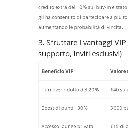
credito extra del 10 % sul buy‑in è stat
gli ha consentito di partecipare a più 
aumentando le probabilità di vincita.
3. Sfruttare i vantaggi VIP
supporto, inviti esclusivi)
Beneficio VIP
Valore
Turnover ridotto del 20 %
€40 su 
Boost di punti +30 %
3 000 p
Accesso lounge privata
€15 di c