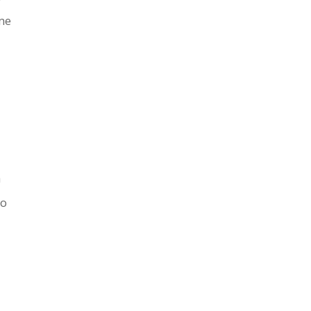
ume
a
so