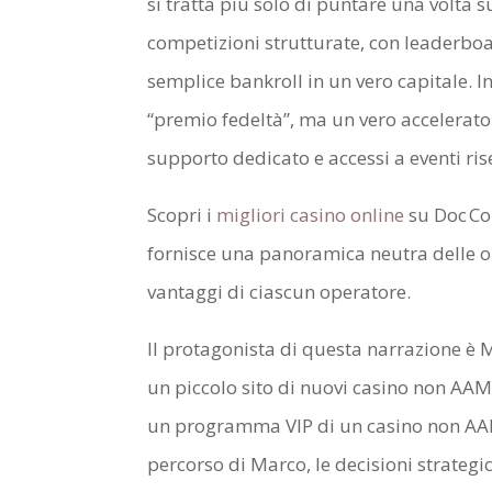
si tratta più solo di puntare una volta su
competizioni strutturate, con leaderboar
semplice bankroll in un vero capitale. 
“premio fedeltà”, ma un vero accelerato
supporto dedicato e accessi a eventi rise
Scopri i
migliori casino online
su Doc Com
fornisce una panoramica neutra delle o
vantaggi di ciascun operatore.
Il protagonista di questa narrazione è 
un piccolo sito di nuovi casino non AAMS
un programma VIP di un casino non AAMS
percorso di Marco, le decisioni strategic