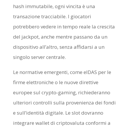
hash immutabile, ogni vincita è una
transazione tracciabile. I giocatori
potrebbero vedere in tempo reale la crescita
del jackpot, anche mentre passano da un
dispositivo all’altro, senza affidarsi a un
singolo server centrale.
Le normative emergenti, come eIDAS per le
firme elettroniche o le nuove direttive
europee sul crypto‑gaming, richiederanno
ulteriori controlli sulla provenienza dei fondi
e sull’identità digitale. Le slot dovranno
integrare wallet di criptovaluta conformi a