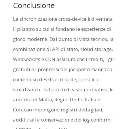
Conclusione
La sincronizzazione cross‑device è diventata
il pilastro su cui si fondano le esperienze di
gioco moderne. Dal punto di vista tecnico, la
combinazione di API di stato, cloud storage,
WebSockets e CDN assicura che i crediti, i giri
gratuiti e i progressi del jackpot rimangano
coerenti su desktop, mobile, console o
smartwatch. Dal punto di vista normativo, le
autorità di Malta, Regno Unito, Italia e
Curacao impongono registri dettagliati,
audit trail e conservazione dei log conformi