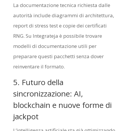
La documentazione tecnica richiesta dalle
autorità include diagrammi di architettura,
report di stress test e copie dei certificati
RNG. Su Integrateja è possibile trovare
modelli di documentazione utili per
preparare questi pacchetti senza dover
reinventare il formato.
5. Futuro della
sincronizzazione: AI,
blockchain e nuove forme di
jackpot
L’intelligenza artificiale sta già ottimizzando