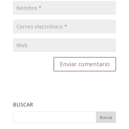
BUSCAR