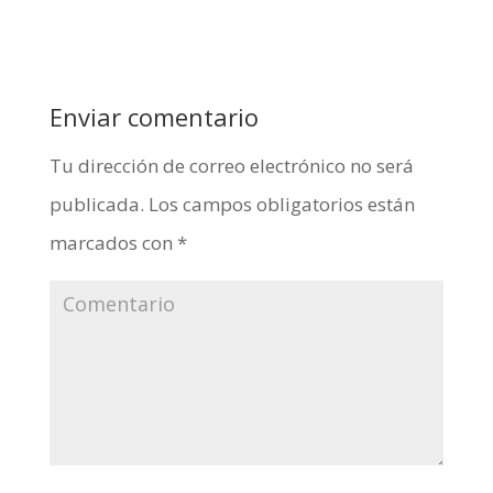
Enviar comentario
Tu dirección de correo electrónico no será
publicada.
Los campos obligatorios están
marcados con
*