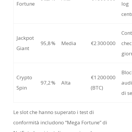
Fortune
log
cent
Cont
Jackpot
95,8 %
Media
€2 300 000
che
Giant
gior
Bloc
Crypto
€1 200 000
97,2 %
Alta
audi
Spin
(BTC)
di s
Le slot che hanno superato i test di
conformità includono “Mega Fortune” di