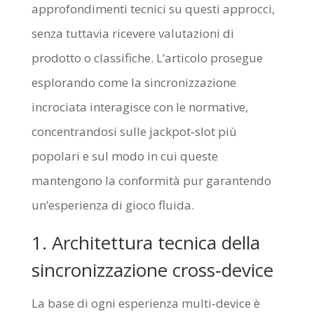
approfondimenti tecnici su questi approcci,
senza tuttavia ricevere valutazioni di
prodotto o classifiche. L’articolo prosegue
esplorando come la sincronizzazione
incrociata interagisce con le normative,
concentrandosi sulle jackpot‑slot più
popolari e sul modo in cui queste
mantengono la conformità pur garantendo
un’esperienza di gioco fluida.
1. Architettura tecnica della
sincronizzazione cross‑device
La base di ogni esperienza multi‑device è