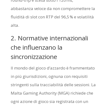
round‑trip è scesa sotto i 120 ms,
abbastanza veloce da non compromettere la
fluidità di slot con RTP del 96,5 % e volatilità
alta.
2. Normative internazionali
che influenzano la
sincronizzazione
Il mondo del gioco d’azzardo è frammentato
in più giurisdizioni, ognuna con requisiti
stringenti sulla tracciabilità delle sessioni. La
Malta Gaming Authority (MGA) richiede che
ogni azione di gioco sia registrata con un