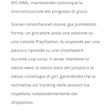
KYC/AML, mantenendo comunque la
sincronizzazione dei progressi di gioco.
Scenari omnichannel stanno già prendendo
forma: un giocatore avvia una sessione su
una console PlayStation, la sospende per una
pausa e riprende su uno smartwatch
durante una corsa. Il server mantiene lo
stesso seed, lo stesso stato del jackpot e la
stessa cronologia di giri, garantendo che la
normativa sul tracking delle sessioni sia
rispettata indipendentemente dal
dispositivo.