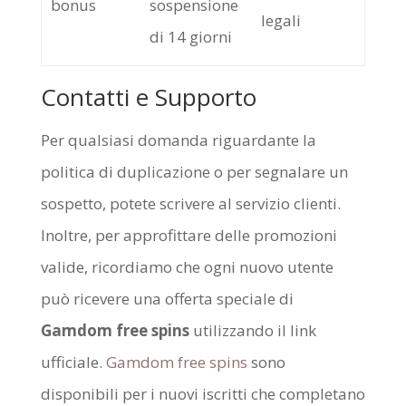
bonus
sospensione
legali
di 14 giorni
Contatti e Supporto
Per qualsiasi domanda riguardante la
politica di duplicazione o per segnalare un
sospetto, potete scrivere al servizio clienti.
Inoltre, per approfittare delle promozioni
valide, ricordiamo che ogni nuovo utente
può ricevere una offerta speciale di
Gamdom free spins
utilizzando il link
ufficiale.
Gamdom free spins
sono
disponibili per i nuovi iscritti che completano