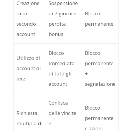
Creazione
Sospensione
di un
di 7 giorni e
Blocco
secondo
perdita
permanente
account
bonus
Blocco
Blocco
Utilizzo di
immediato
permanente
account di
di tutti gli
+
terzi
account
segnalazione
Confisca
Blocco
Richiesta
delle vincite
permanente
multipla di
e
e azioni