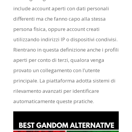
include account aperti con dati personali
differenti ma che fanno capo alla stessa
persona fisica, oppure account creati
utilizzando indirizzi IP o dispositivi condivisi.
Rientrano in questa definizione anche i profili
aperti per conto di terzi, qualora venga
provato un collegamento con l’utente
principale. La piattaforma adotta sistemi di
rilevamento avanzati per identificare
automaticamente queste pratiche.