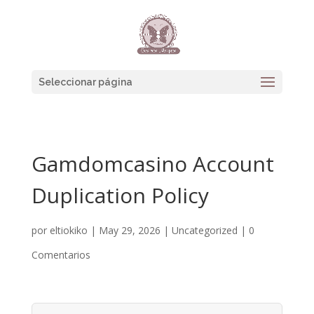
Seleccionar página
Gamdomcasino Account
Duplication Policy
por
eltiokiko
|
May 29, 2026
|
Uncategorized
|
0
Comentarios