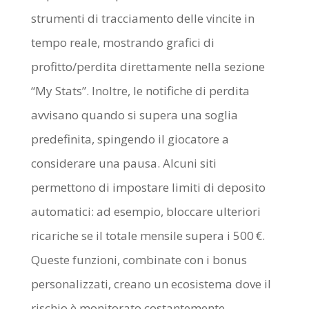
strumenti di tracciamento delle vincite in
tempo reale, mostrando grafici di
profitto/perdita direttamente nella sezione
“My Stats”. Inoltre, le notifiche di perdita
avvisano quando si supera una soglia
predefinita, spingendo il giocatore a
considerare una pausa. Alcuni siti
permettono di impostare limiti di deposito
automatici: ad esempio, bloccare ulteriori
ricariche se il totale mensile supera i 500 €.
Queste funzioni, combinate con i bonus
personalizzati, creano un ecosistema dove il
rischio è monitorato costantemente.