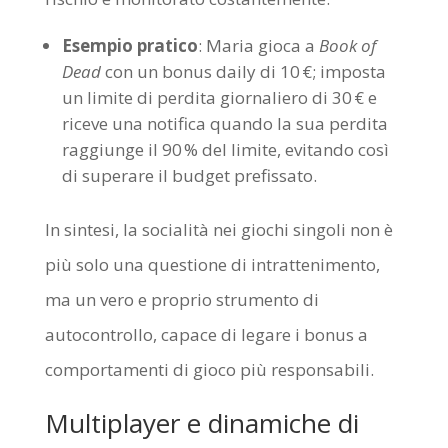
Esempio pratico
: Maria gioca a
Book of
Dead
con un bonus daily di 10 €; imposta
un limite di perdita giornaliero di 30 € e
riceve una notifica quando la sua perdita
raggiunge il 90 % del limite, evitando così
di superare il budget prefissato.
In sintesi, la socialità nei giochi singoli non è
più solo una questione di intrattenimento,
ma un vero e proprio strumento di
autocontrollo, capace di legare i bonus a
comportamenti di gioco più responsabili.
Multiplayer e dinamiche di