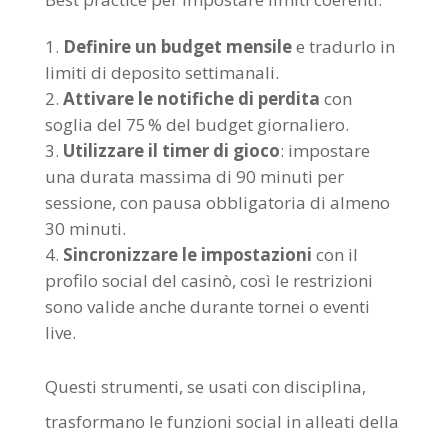
Definire un budget mensile
e tradurlo in
limiti di deposito settimanali.
Attivare le notifiche di perdita
con
soglia del 75 % del budget giornaliero.
Utilizzare il timer di gioco
: impostare
una durata massima di 90 minuti per
sessione, con pausa obbligatoria di almeno
30 minuti.
Sincronizzare le impostazioni
con il
profilo social del casinò, così le restrizioni
sono valide anche durante tornei o eventi
live.
Questi strumenti, se usati con disciplina,
trasformano le funzioni social in alleati della