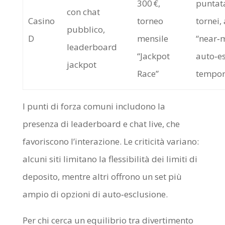
300 €,
puntat
con chat
Casino
torneo
tornei, 
pubblico,
D
mensile
“near‑m
leaderboard
“Jackpot
auto‑e
jackpot
Race”
tempo
I punti di forza comuni includono la
presenza di leaderboard e chat live, che
favoriscono l’interazione. Le criticità variano:
alcuni siti limitano la flessibilità dei limiti di
deposito, mentre altri offrono un set più
ampio di opzioni di auto‑esclusione.
Per chi cerca un equilibrio tra divertimento