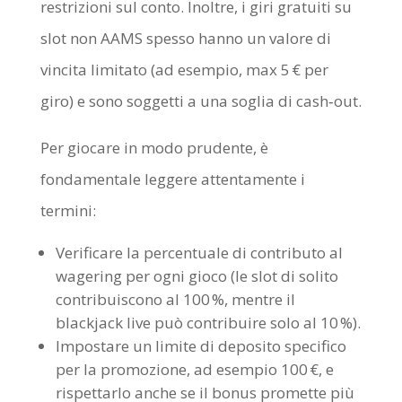
restrizioni sul conto. Inoltre, i giri gratuiti su
slot non AAMS spesso hanno un valore di
vincita limitato (ad esempio, max 5 € per
giro) e sono soggetti a una soglia di cash‑out.
Per giocare in modo prudente, è
fondamentale leggere attentamente i
termini:
Verificare la percentuale di contributo al
wagering per ogni gioco (le slot di solito
contribuiscono al 100 %, mentre il
blackjack live può contribuire solo al 10 %).
Impostare un limite di deposito specifico
per la promozione, ad esempio 100 €, e
rispettarlo anche se il bonus promette più