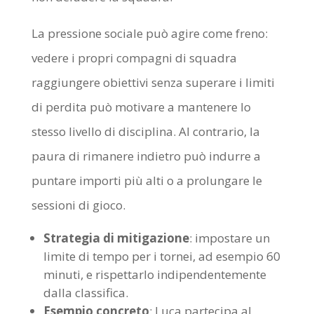
La pressione sociale può agire come freno:
vedere i propri compagni di squadra
raggiungere obiettivi senza superare i limiti
di perdita può motivare a mantenere lo
stesso livello di disciplina. Al contrario, la
paura di rimanere indietro può indurre a
puntare importi più alti o a prolungare le
sessioni di gioco.
Strategia di mitigazione
: impostare un
limite di tempo per i tornei, ad esempio 60
minuti, e rispettarlo indipendentemente
dalla classifica.
Esempio concreto
: Luca partecipa al