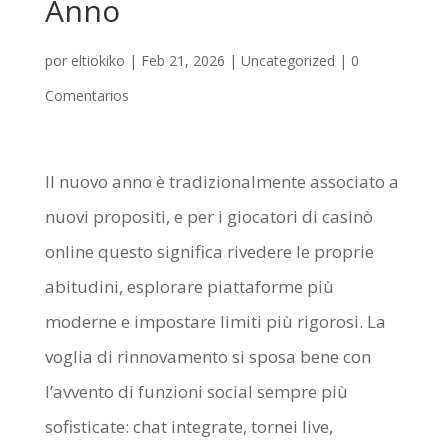
Anno
por
eltiokiko
|
Feb 21, 2026
|
Uncategorized
|
0
Comentarios
Il nuovo anno è tradizionalmente associato a
nuovi propositi, e per i giocatori di casinò
online questo significa rivedere le proprie
abitudini, esplorare piattaforme più
moderne e impostare limiti più rigorosi. La
voglia di rinnovamento si sposa bene con
l’avvento di funzioni social sempre più
sofisticate: chat integrate, tornei live,