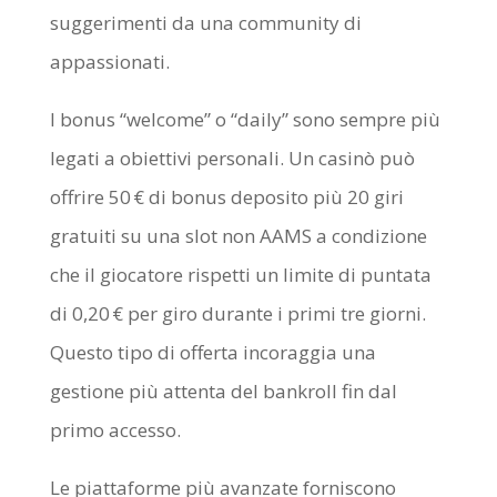
suggerimenti da una community di
appassionati.
I bonus “welcome” o “daily” sono sempre più
legati a obiettivi personali. Un casinò può
offrire 50 € di bonus deposito più 20 giri
gratuiti su una slot non AAMS a condizione
che il giocatore rispetti un limite di puntata
di 0,20 € per giro durante i primi tre giorni.
Questo tipo di offerta incoraggia una
gestione più attenta del bankroll fin dal
primo accesso.
Le piattaforme più avanzate forniscono