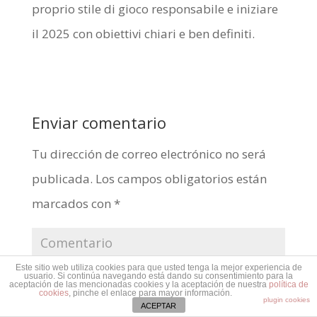
proprio stile di gioco responsabile e iniziare
il 2025 con obiettivi chiari e ben definiti.
Enviar comentario
Tu dirección de correo electrónico no será
publicada.
Los campos obligatorios están
marcados con
*
Este sitio web utiliza cookies para que usted tenga la mejor experiencia de
usuario. Si continúa navegando está dando su consentimiento para la
aceptación de las mencionadas cookies y la aceptación de nuestra
política de
cookies
, pinche el enlace para mayor información.
plugin cookies
ACEPTAR