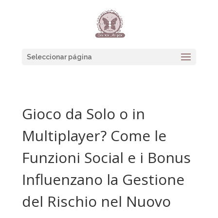
Seleccionar página
Gioco da Solo o in
Multiplayer? Come le
Funzioni Social e i Bonus
Influenzano la Gestione
del Rischio nel Nuovo