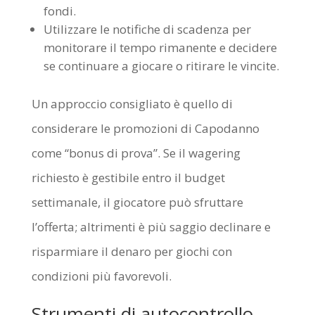
fondi.
Utilizzare le notifiche di scadenza per
monitorare il tempo rimanente e decidere
se continuare a giocare o ritirare le vincite.
Un approccio consigliato è quello di
considerare le promozioni di Capodanno
come “bonus di prova”. Se il wagering
richiesto è gestibile entro il budget
settimanale, il giocatore può sfruttare
l’offerta; altrimenti è più saggio declinare e
risparmiare il denaro per giochi con
condizioni più favorevoli.
Strumenti di autocontrollo