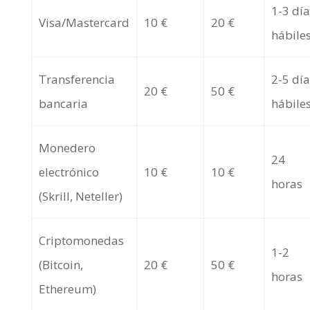
1-3 día
Visa/Mastercard
10 €
20 €
hábile
Transferencia
2-5 día
20 €
50 €
bancaria
hábile
Monedero
24
electrónico
10 €
10 €
horas
(Skrill, Neteller)
Criptomonedas
1-2
(Bitcoin,
20 €
50 €
horas
Ethereum)