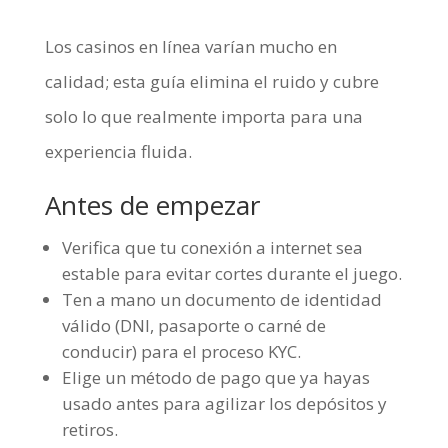
Los casinos en línea varían mucho en
calidad; esta guía elimina el ruido y cubre
solo lo que realmente importa para una
experiencia fluida.
Antes de empezar
Verifica que tu conexión a internet sea
estable para evitar cortes durante el juego.
Ten a mano un documento de identidad
válido (DNI, pasaporte o carné de
conducir) para el proceso KYC.
Elige un método de pago que ya hayas
usado antes para agilizar los depósitos y
retiros.