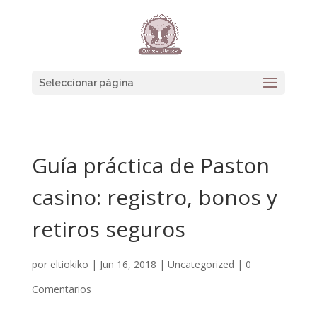
Seleccionar página
Guía práctica de Paston
casino: registro, bonos y
retiros seguros
por
eltiokiko
|
Jun 16, 2018
|
Uncategorized
|
0
Comentarios