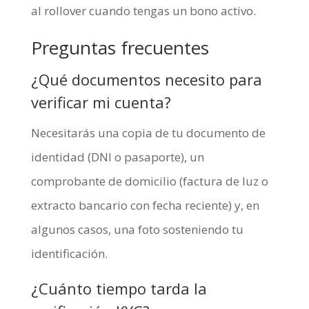
al rollover cuando tengas un bono activo.
Preguntas frecuentes
¿Qué documentos necesito para
verificar mi cuenta?
Necesitarás una copia de tu documento de
identidad (DNI o pasaporte), un
comprobante de domicilio (factura de luz o
extracto bancario con fecha reciente) y, en
algunos casos, una foto sosteniendo tu
identificación.
¿Cuánto tiempo tarda la