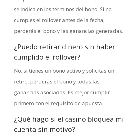
se indica en los términos del bono. Si no
cumples el rollover antes de la fecha,
perderás el bono y las ganancias generadas.
¿Puedo retirar dinero sin haber
cumplido el rollover?
No, si tienes un bono activo y solicitas un
retiro, perderás el bono y todas las
ganancias asociadas. Es mejor cumplir
primero con el requisito de apuesta.
¿Qué hago si el casino bloquea mi
cuenta sin motivo?