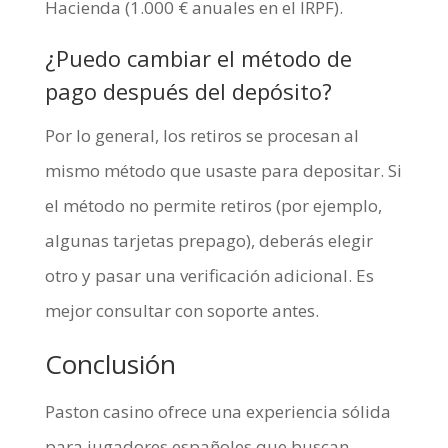
Hacienda (1.000 € anuales en el IRPF).
¿Puedo cambiar el método de
pago después del depósito?
Por lo general, los retiros se procesan al
mismo método que usaste para depositar. Si
el método no permite retiros (por ejemplo,
algunas tarjetas prepago), deberás elegir
otro y pasar una verificación adicional. Es
mejor consultar con soporte antes.
Conclusión
Paston casino ofrece una experiencia sólida
para jugadores españoles que buscan