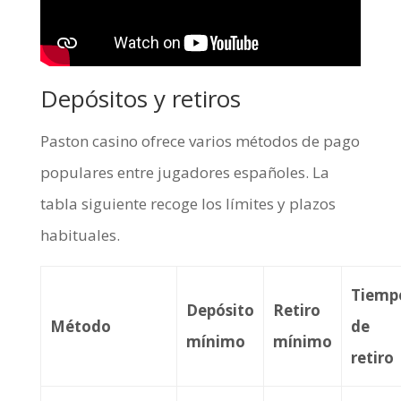
Depósitos y retiros
Paston casino ofrece varios métodos de pago
populares entre jugadores españoles. La
tabla siguiente recoge los límites y plazos
habituales.
Tiemp
Depósito
Retiro
Método
de
mínimo
mínimo
retiro