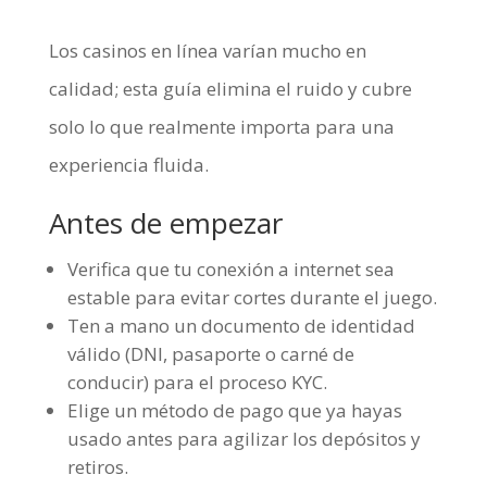
Los casinos en línea varían mucho en
calidad; esta guía elimina el ruido y cubre
solo lo que realmente importa para una
experiencia fluida.
Antes de empezar
Verifica que tu conexión a internet sea
estable para evitar cortes durante el juego.
Ten a mano un documento de identidad
válido (DNI, pasaporte o carné de
conducir) para el proceso KYC.
Elige un método de pago que ya hayas
usado antes para agilizar los depósitos y
retiros.