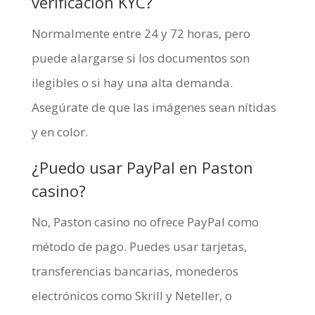
verificación KYC?
Normalmente entre 24 y 72 horas, pero
puede alargarse si los documentos son
ilegibles o si hay una alta demanda.
Asegúrate de que las imágenes sean nítidas
y en color.
¿Puedo usar PayPal en Paston
casino?
No, Paston casino no ofrece PayPal como
método de pago. Puedes usar tarjetas,
transferencias bancarias, monederos
electrónicos como Skrill y Neteller, o