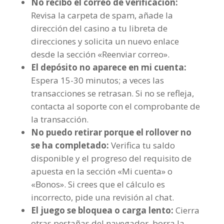
No recibo el correo de verificación:
Revisa la carpeta de spam, añade la
dirección del casino a tu libreta de
direcciones y solicita un nuevo enlace
desde la sección «Reenviar correo».
El depósito no aparece en mi cuenta:
Espera 15-30 minutos; a veces las
transacciones se retrasan. Si no se refleja,
contacta al soporte con el comprobante de
la transacción.
No puedo retirar porque el rollover no
se ha completado:
Verifica tu saldo
disponible y el progreso del requisito de
apuesta en la sección «Mi cuenta» o
«Bonos». Si crees que el cálculo es
incorrecto, pide una revisión al chat.
El juego se bloquea o carga lento:
Cierra
otras pestañas del navegador, borra la