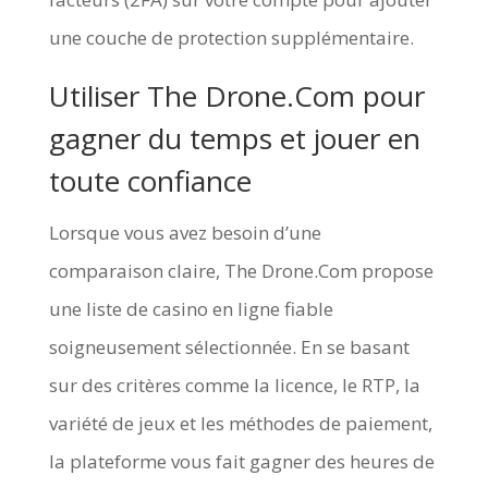
une couche de protection supplémentaire.
Utiliser The Drone.Com pour
gagner du temps et jouer en
toute confiance
Lorsque vous avez besoin d’une
comparaison claire, The Drone.Com propose
une liste de casino en ligne fiable
soigneusement sélectionnée. En se basant
sur des critères comme la licence, le RTP, la
variété de jeux et les méthodes de paiement,
la plateforme vous fait gagner des heures de