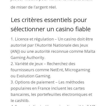
de miser de l’argent réel.
Les critères essentiels pour
sélectionner un casino fiable
Licence et régulation – Un casino doit être
autorisé par l’Autorité Nationale des Jeux
(ANJ) ou une autorité reconnue comme Malta
Gaming Authority.
Variété de jeux – Recherchez des
fournisseurs comme NetEnt, Microgaming
ou Evolution Gaming.
Options de paiement – Les méthodes
populaires en France incluent les cartes
bancaires, les portefeuilles électroniques et
le cashlib.