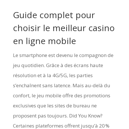
Guide complet pour
choisir le meilleur casino
en ligne mobile
Le smartphone est devenu le compagnon de
jeu quotidien. Grâce à des écrans haute
résolution et à la 4G/5G, les parties
s’enchaînent sans latence. Mais au-delà du
confort, le jeu mobile offre des promotions
exclusives que les sites de bureau ne
proposent pas toujours. Did You Know?
Certaines plateformes offrent jusqu’à 20 %