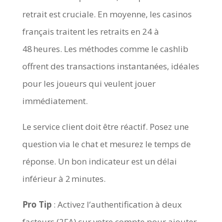
retrait est cruciale. En moyenne, les casinos
français traitent les retraits en 24 à
48 heures. Les méthodes comme le cashlib
offrent des transactions instantanées, idéales
pour les joueurs qui veulent jouer
immédiatement.
Le service client doit être réactif. Posez une
question via le chat et mesurez le temps de
réponse. Un bon indicateur est un délai
inférieur à 2 minutes.
Pro Tip
: Activez l’authentification à deux
facteurs (2FA) sur votre compte pour ajouter