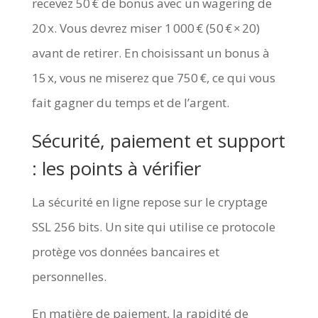
recevez 50 € de bonus avec un wagering de
20 x. Vous devrez miser 1 000 € (50 € × 20)
avant de retirer. En choisissant un bonus à
15 x, vous ne miserez que 750 €, ce qui vous
fait gagner du temps et de l’argent.
Sécurité, paiement et support
: les points à vérifier
La sécurité en ligne repose sur le cryptage
SSL 256 bits. Un site qui utilise ce protocole
protège vos données bancaires et
personnelles.
En matière de paiement, la rapidité de