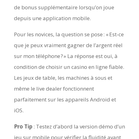
de bonus supplémentaire lorsqu’on joue
depuis une application mobile.
Pour les novices, la question se pose : « Est‑ce
que je peux vraiment gagner de l’argent réel
sur mon téléphone ? » La réponse est oui, à
condition de choisir un casino en ligne fiable.
Les jeux de table, les machines à sous et
même le live dealer fonctionnent
parfaitement sur les appareils Android et
iOS.
Pro Tip
: Testez d’abord la version démo d’un
jeu sur mobile pour vérifier la fluidité avant