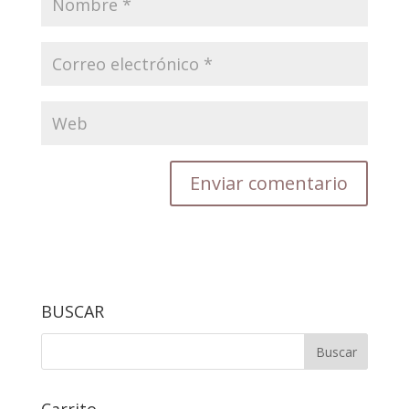
BUSCAR