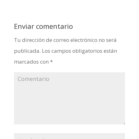
Enviar comentario
Tu dirección de correo electrónico no será
publicada.
Los campos obligatorios están
marcados con
*