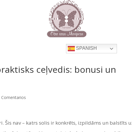
SPANISH
praktisks ceļvedis: bonusi un
 Comentarios
. Šis nav – katrs solis ir konkrēts, izpildāms un balstīts u