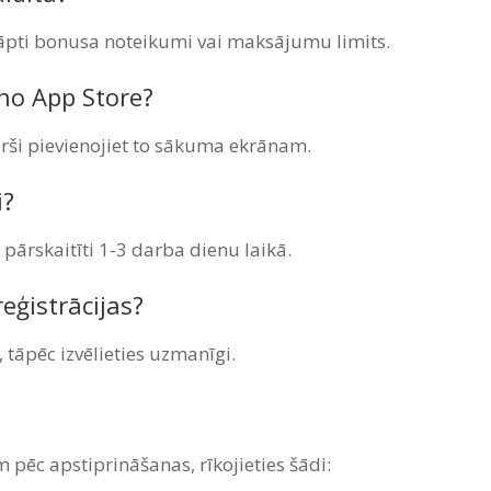
kāpti bonusa noteikumi vai maksājumu limits.
 no App Store?
ārši pievienojiet to sākuma ekrānam.
i?
 pārskaitīti 1-3 darba dienu laikā.
eģistrācijas?
ī, tāpēc izvēlieties uzmanīgi.
 pēc apstiprināšanas, rīkojieties šādi: