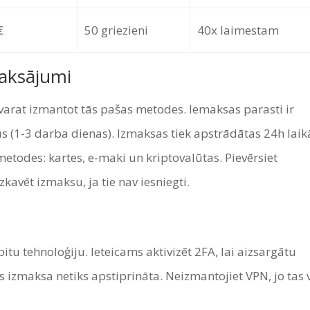
€
50 griezieni
40x laimestam
aksājumi
varat izmantot tās pašas metodes. Iemaksas parasti ir
s (1-3 darba dienas). Izmaksas tiek apstrādātas 24h laik
todes: kartes, e-maki un kriptovalūtas. Pievērsiet
kavēt izmaksu, ja tie nav iesniegti.
bitu tehnoloģiju. Ieteicams aktivizēt 2FA, lai aizsargātu
tās izmaksa netiks apstiprināta. Neizmantojiet VPN, jo tas 