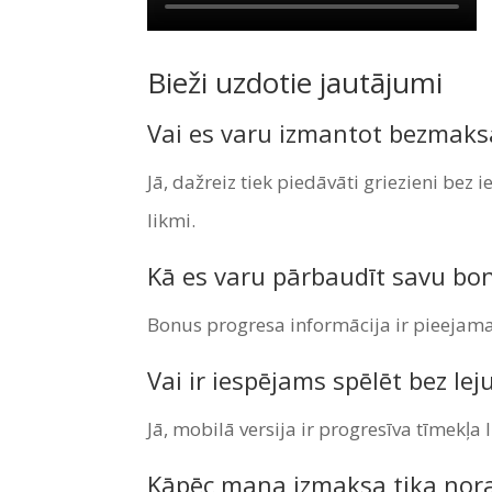
Bieži uzdotie jautājumi
Vai es varu izmantot bezmaksa
Jā, dažreiz tiek piedāvāti griezieni bez 
likmi.
Kā es varu pārbaudīt savu bo
Bonus progresa informācija ir pieejama
Vai ir iespējams spēlēt bez lej
Jā, mobilā versija ir progresīva tīmekļa 
Kāpēc mana izmaksa tika nora