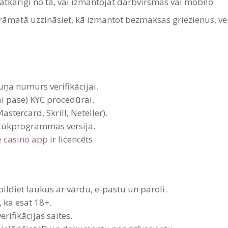
atkarīgi no tā, vai izmantojat darbvirsmas vai mobilo
asgrāmatā uzzināsiet, kā izmantot bezmaksas griezienus, ve
uņa numurs verifikācijai.
i pase) KYC procedūrai.
stercard, Skrill, Neteller).
rlūkprogrammas versija.
e casino app
ir licencēts.
pildiet laukus ar vārdu, e-pastu un paroli.
, ka esat 18+.
erifikācijas saites.