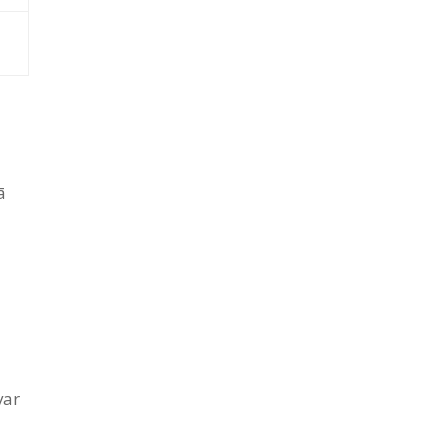
ā
var