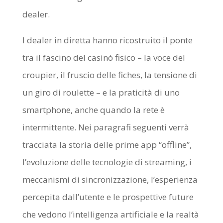
dealer.
I dealer in diretta hanno ricostruito il ponte
tra il fascino del casinò fisico – la voce del
croupier, il fruscio delle fiches, la tensione di
un giro di roulette – e la praticità di uno
smartphone, anche quando la rete è
intermittente. Nei paragrafi seguenti verrà
tracciata la storia delle prime app “offline”,
l’evoluzione delle tecnologie di streaming, i
meccanismi di sincronizzazione, l’esperienza
percepita dall’utente e le prospettive future
che vedono l’intelligenza artificiale e la realtà