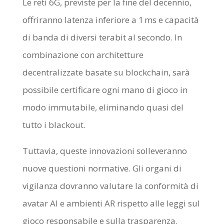
Le reti 6G, previste per la fine del decennio,
offriranno latenza inferiore a 1 ms e capacità
di banda di diversi terabit al secondo. In
combinazione con architetture
decentralizzate basate su blockchain, sarà
possibile certificare ogni mano di gioco in
modo immutabile, eliminando quasi del
tutto i blackout.
Tuttavia, queste innovazioni solleveranno
nuove questioni normative. Gli organi di
vigilanza dovranno valutare la conformità di
avatar AI e ambienti AR rispetto alle leggi sul
gioco responsabile e sulla trasparenza.