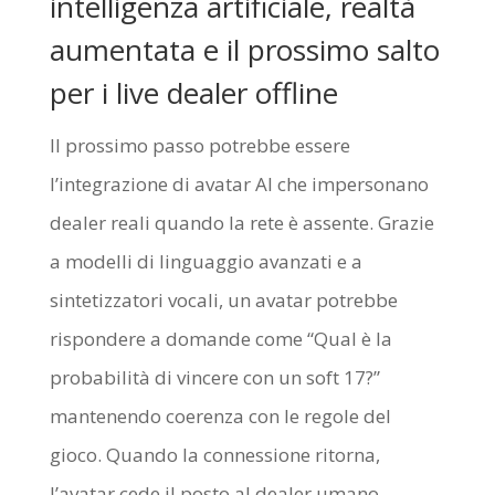
intelligenza artificiale, realtà
aumentata e il prossimo salto
per i live dealer offline
Il prossimo passo potrebbe essere
l’integrazione di avatar AI che impersonano
dealer reali quando la rete è assente. Grazie
a modelli di linguaggio avanzati e a
sintetizzatori vocali, un avatar potrebbe
rispondere a domande come “Qual è la
probabilità di vincere con un soft 17?”
mantenendo coerenza con le regole del
gioco. Quando la connessione ritorna,
l’avatar cede il posto al dealer umano,