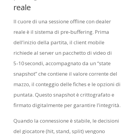
reale
Il cuore di una sessione offline con dealer
reale è il sistema di pre‑buffering. Prima
dell’inizio della partita, il client mobile
richiede al server un pacchetto di video di
5‑10 secondi, accompagnato da un “state
snapshot” che contiene il valore corrente del
mazzo, il conteggio delle fiches e le opzioni di
puntata. Questo snapshot è crittografato e
firmato digitalmente per garantire l’integrità.
Quando la connessione è stabile, le decisioni
del giocatore (hit, stand, split) vengono