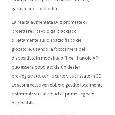
garantendo continuità.
La realtà aumentata (AR) promette di
proiettare il tavolo da blackjack
direttamente sullo spazio fisico del
giocatore, usando la fotocamera del
dispositivo. In modalità offline, il tavolo AR
può essere popolato da un dealer
pre‑registrato, con le carte visualizzate in 3D.
Le scommesse verrebbero gestite localmente
e sincronizzate al cloud al primo segnale
disponibile.