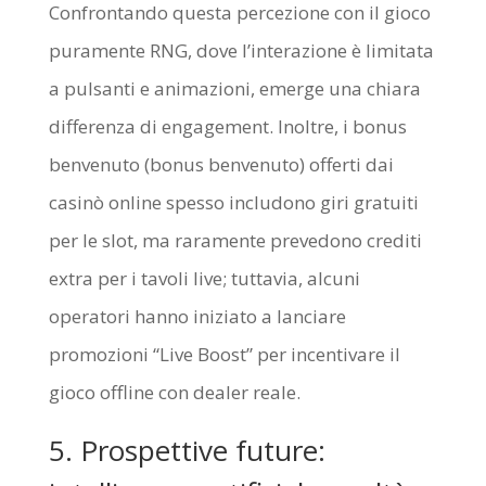
Confrontando questa percezione con il gioco
puramente RNG, dove l’interazione è limitata
a pulsanti e animazioni, emerge una chiara
differenza di engagement. Inoltre, i bonus
benvenuto (bonus benvenuto) offerti dai
casinò online spesso includono giri gratuiti
per le slot, ma raramente prevedono crediti
extra per i tavoli live; tuttavia, alcuni
operatori hanno iniziato a lanciare
promozioni “Live Boost” per incentivare il
gioco offline con dealer reale.
5. Prospettive future: