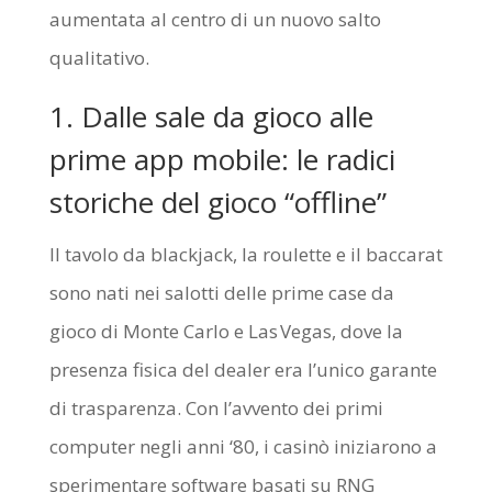
aumentata al centro di un nuovo salto
qualitativo.
1. Dalle sale da gioco alle
prime app mobile: le radici
storiche del gioco “offline”
Il tavolo da blackjack, la roulette e il baccarat
sono nati nei salotti delle prime case da
gioco di Monte Carlo e Las Vegas, dove la
presenza fisica del dealer era l’unico garante
di trasparenza. Con l’avvento dei primi
computer negli anni ‘80, i casinò iniziarono a
sperimentare software basati su RNG