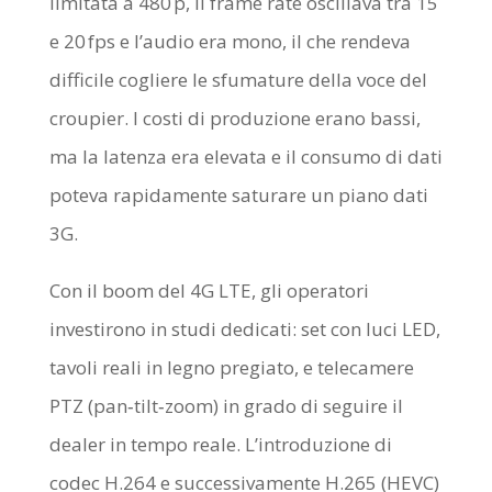
limitata a 480 p, il frame rate oscillava tra 15
e 20 fps e l’audio era mono, il che rendeva
difficile cogliere le sfumature della voce del
croupier. I costi di produzione erano bassi,
ma la latenza era elevata e il consumo di dati
poteva rapidamente saturare un piano dati
3G.
Con il boom del 4G LTE, gli operatori
investirono in studi dedicati: set con luci LED,
tavoli reali in legno pregiato, e telecamere
PTZ (pan‑tilt‑zoom) in grado di seguire il
dealer in tempo reale. L’introduzione di
codec H.264 e successivamente H.265 (HEVC)