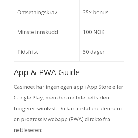
Omsetningskrav
35x bonus
Minste innskudd
100 NOK
Tidsfrist
30 dager
App & PWA Guide
Casinoet har ingen egen app i App Store eller
Google Play, men den mobile nettsiden
fungerer sømløst. Du kan installere den som
en progressiv webapp (PWA) direkte fra
nettleseren: