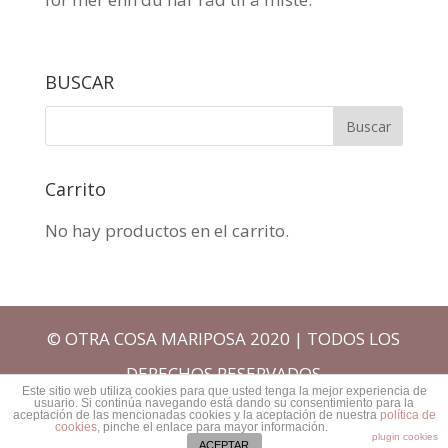
BUSCAR
Carrito
No hay productos en el carrito.
© OTRA COSA MARIPOSA 2020 | TODOS LOS
DERECHOS RESERVADOS
Este sitio web utiliza cookies para que usted tenga la mejor experiencia de
usuario. Si continúa navegando está dando su consentimiento para la
aceptación de las mencionadas cookies y la aceptación de nuestra
política de
cookies
, pinche el enlace para mayor información.
Web diseñada por
cristinaferris
plugin cookies
ACEPTAR