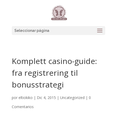
Seleccionar página
Komplett casino-guide:
fra registrering til
bonusstrategi
por
eltiokiko
|
Dic 4, 2015
|
Uncategorized
|
0
Comentarios