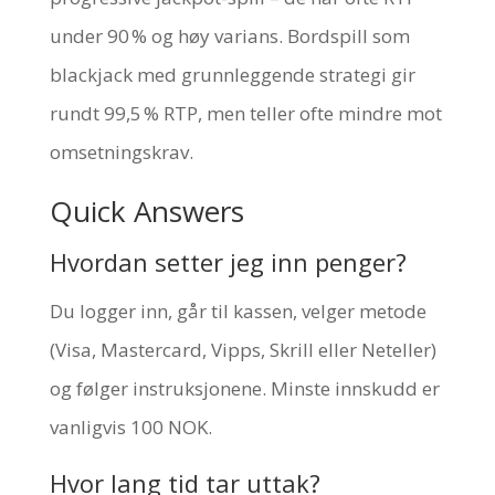
under 90 % og høy varians. Bordspill som
blackjack med grunnleggende strategi gir
rundt 99,5 % RTP, men teller ofte mindre mot
omsetningskrav.
Quick Answers
Hvordan setter jeg inn penger?
Du logger inn, går til kassen, velger metode
(Visa, Mastercard, Vipps, Skrill eller Neteller)
og følger instruksjonene. Minste innskudd er
vanligvis 100 NOK.
Hvor lang tid tar uttak?