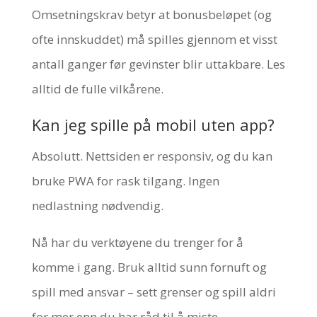
Omsetningskrav betyr at bonusbeløpet (og
ofte innskuddet) må spilles gjennom et visst
antall ganger før gevinster blir uttakbare. Les
alltid de fulle vilkårene.
Kan jeg spille på mobil uten app?
Absolutt. Nettsiden er responsiv, og du kan
bruke PWA for rask tilgang. Ingen
nedlastning nødvendig.
Nå har du verktøyene du trenger for å
komme i gang. Bruk alltid sunn fornuft og
spill med ansvar – sett grenser og spill aldri
for mer enn du har råd til å miste.