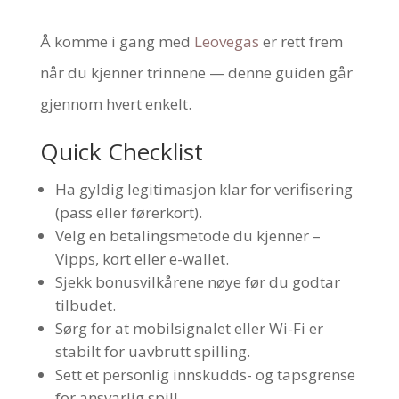
Å komme i gang med
Leovegas
er rett frem
når du kjenner trinnene — denne guiden går
gjennom hvert enkelt.
Quick Checklist
Ha gyldig legitimasjon klar for verifisering
(pass eller førerkort).
Velg en betalingsmetode du kjenner –
Vipps, kort eller e-wallet.
Sjekk bonusvilkårene nøye før du godtar
tilbudet.
Sørg for at mobilsignalet eller Wi-Fi er
stabilt for uavbrutt spilling.
Sett et personlig innskudds- og tapsgrense
for ansvarlig spill.