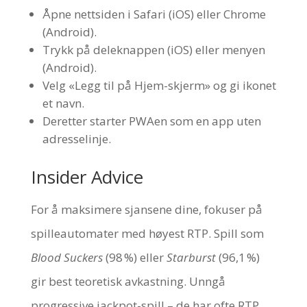
Åpne nettsiden i Safari (iOS) eller Chrome
(Android).
Trykk på deleknappen (iOS) eller menyen
(Android).
Velg «Legg til på Hjem-skjerm» og gi ikonet
et navn.
Deretter starter PWAen som en app uten
adresselinje.
Insider Advice
For å maksimere sjansene dine, fokuser på
spilleautomater med høyest RTP. Spill som
Blood Suckers
(98 %) eller
Starburst
(96,1 %)
gir best teoretisk avkastning. Unngå
progressive jackpot-spill – de har ofte RTP