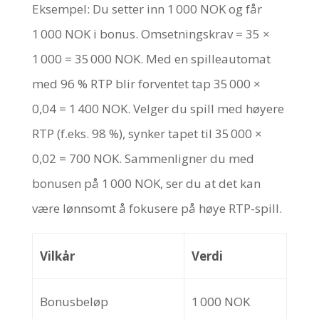
Eksempel: Du setter inn 1 000 NOK og får
1 000 NOK i bonus. Omsetningskrav = 35 ×
1 000 = 35 000 NOK. Med en spilleautomat
med 96 % RTP blir forventet tap 35 000 ×
0,04 = 1 400 NOK. Velger du spill med høyere
RTP (f.eks. 98 %), synker tapet til 35 000 ×
0,02 = 700 NOK. Sammenligner du med
bonusen på 1 000 NOK, ser du at det kan
være lønnsomt å fokusere på høye RTP-spill.
Vilkår
Verdi
Bonusbeløp
1 000 NOK