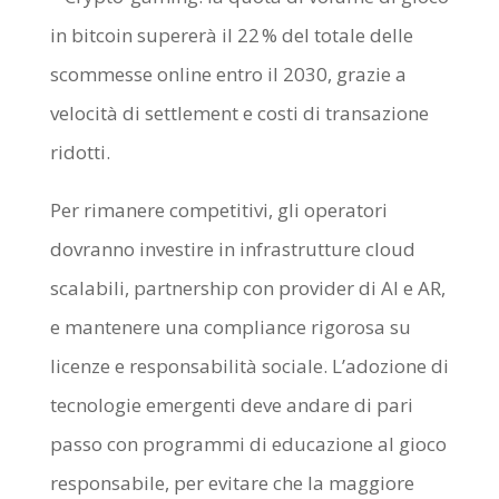
in bitcoin supererà il 22 % del totale delle
scommesse online entro il 2030, grazie a
velocità di settlement e costi di transazione
ridotti.
Per rimanere competitivi, gli operatori
dovranno investire in infrastrutture cloud
scalabili, partnership con provider di AI e AR,
e mantenere una compliance rigorosa su
licenze e responsabilità sociale. L’adozione di
tecnologie emergenti deve andare di pari
passo con programmi di educazione al gioco
responsabile, per evitare che la maggiore