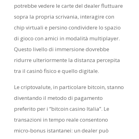
potrebbe vedere le carte del dealer fluttuare
sopra la propria scrivania, interagire con
chip virtuali e persino condividere lo spazio
di gioco con amici in modalità multiplayer.
Questo livello di immersione dovrebbe
ridurre ulteriormente la distanza percepita
tra il casinò fisico e quello digitale.
Le criptovalute, in particolare bitcoin, stanno
diventando il metodo di pagamento
preferito per i “bitcoin casino Italia”. Le
transazioni in tempo reale consentono
micro‑bonus istantanei: un dealer può