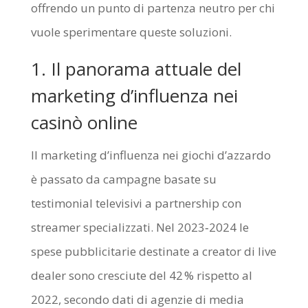
offrendo un punto di partenza neutro per chi
vuole sperimentare queste soluzioni.
1. Il panorama attuale del
marketing d’influenza nei
casinò online
Il marketing d’influenza nei giochi d’azzardo
è passato da campagne basate su
testimonial televisivi a partnership con
streamer specializzati. Nel 2023‑2024 le
spese pubblicitarie destinate a creator di live
dealer sono cresciute del 42 % rispetto al
2022, secondo dati di agenzie di media