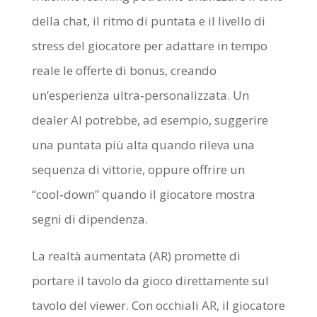
della chat, il ritmo di puntata e il livello di
stress del giocatore per adattare in tempo
reale le offerte di bonus, creando
un’esperienza ultra‑personalizzata. Un
dealer AI potrebbe, ad esempio, suggerire
una puntata più alta quando rileva una
sequenza di vittorie, oppure offrire un
“cool‑down” quando il giocatore mostra
segni di dipendenza.
La realtà aumentata (AR) promette di
portare il tavolo da gioco direttamente sul
tavolo del viewer. Con occhiali AR, il giocatore