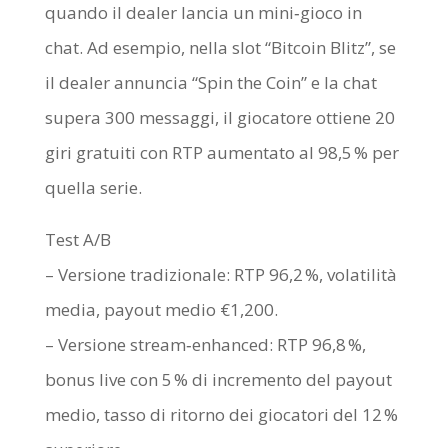
quando il dealer lancia un mini‑gioco in
chat. Ad esempio, nella slot “Bitcoin Blitz”, se
il dealer annuncia “Spin the Coin” e la chat
supera 300 messaggi, il giocatore ottiene 20
giri gratuiti con RTP aumentato al 98,5 % per
quella serie.
Test A/B
– Versione tradizionale: RTP 96,2 %, volatilità
media, payout medio €1,200.
– Versione stream‑enhanced: RTP 96,8 %,
bonus live con 5 % di incremento del payout
medio, tasso di ritorno dei giocatori del 12 %