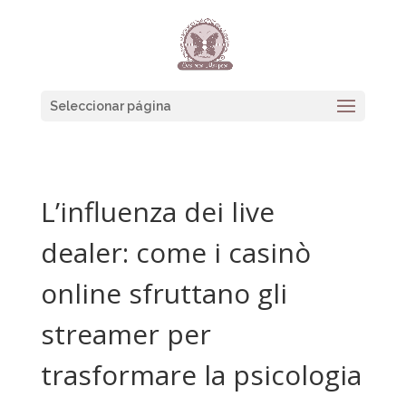
Seleccionar página
L’influenza dei live
dealer: come i casinò
online sfruttano gli
streamer per
trasformare la psicologia