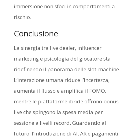
immersione non sfoci in comportamenti a
rischio.
Conclusione
La sinergia tra live dealer, influencer
marketing e psicologia del giocatore sta
ridefinendo il panorama delle slot‑machine.
L’interazione umana riduce l’incertezza,
aumenta il flusso e amplifica il FOMO,
mentre le piattaforme ibride offrono bonus
live che spingono la spesa media per
sessione a livelli record. Guardando al
futuro, l’introduzione di AI, AR e pagamenti