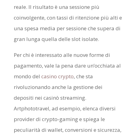
reale. Il risultato è una sessione più
coinvolgente, con tassi di ritenzione più alti e
una spesa media per sessione che supera di
gran lunga quella delle slot isolate.
Per chi è interessato alle nuove forme di
pagamento, vale la pena dare un’occhiata al
mondo del
casino crypto
, che sta
rivoluzionando anche la gestione dei
depositi nei casinò streaming.
Artphototravel, ad esempio, elenca diversi
provider di crypto‑gaming e spiega le
peculiarità di wallet, conversioni e sicurezza,