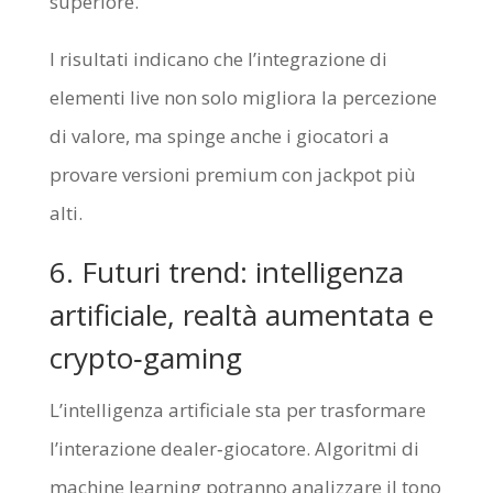
superiore.
I risultati indicano che l’integrazione di
elementi live non solo migliora la percezione
di valore, ma spinge anche i giocatori a
provare versioni premium con jackpot più
alti.
6. Futuri trend: intelligenza
artificiale, realtà aumentata e
crypto‑gaming
L’intelligenza artificiale sta per trasformare
l’interazione dealer‑giocatore. Algoritmi di
machine learning potranno analizzare il tono