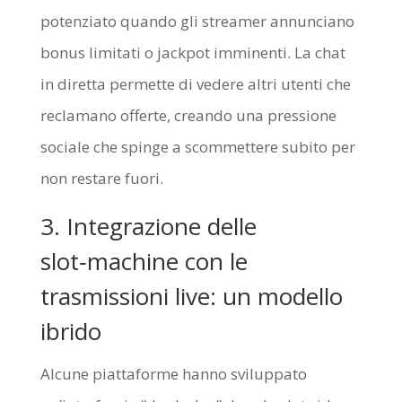
potenziato quando gli streamer annunciano
bonus limitati o jackpot imminenti. La chat
in diretta permette di vedere altri utenti che
reclamano offerte, creando una pressione
sociale che spinge a scommettere subito per
non restare fuori.
3. Integrazione delle
slot‑machine con le
trasmissioni live: un modello
ibrido
Alcune piattaforme hanno sviluppato