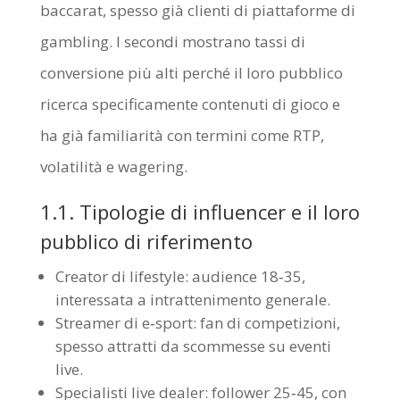
baccarat, spesso già clienti di piattaforme di
gambling. I secondi mostrano tassi di
conversione più alti perché il loro pubblico
ricerca specificamente contenuti di gioco e
ha già familiarità con termini come RTP,
volatilità e wagering.
1.1. Tipologie di influencer e il loro
pubblico di riferimento
Creator di lifestyle: audience 18‑35,
interessata a intrattenimento generale.
Streamer di e‑sport: fan di competizioni,
spesso attratti da scommesse su eventi
live.
Specialisti live dealer: follower 25‑45, con