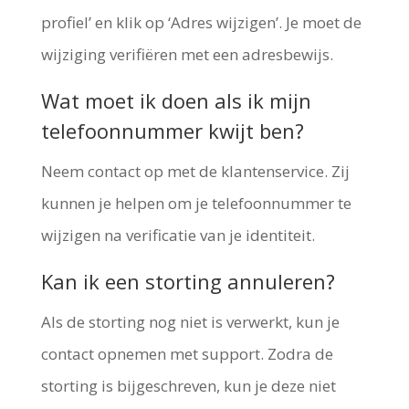
profiel’ en klik op ‘Adres wijzigen’. Je moet de
wijziging verifiëren met een adresbewijs.
Wat moet ik doen als ik mijn
telefoonnummer kwijt ben?
Neem contact op met de klantenservice. Zij
kunnen je helpen om je telefoonnummer te
wijzigen na verificatie van je identiteit.
Kan ik een storting annuleren?
Als de storting nog niet is verwerkt, kun je
contact opnemen met support. Zodra de
storting is bijgeschreven, kun je deze niet