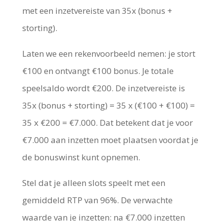
met een inzetvereiste van 35x (bonus +
storting).
Laten we een rekenvoorbeeld nemen: je stort
€100 en ontvangt €100 bonus. Je totale
speelsaldo wordt €200. De inzetvereiste is
35x (bonus + storting) = 35 x (€100 + €100) =
35 x €200 = €7.000. Dat betekent dat je voor
€7.000 aan inzetten moet plaatsen voordat je
de bonuswinst kunt opnemen.
Stel dat je alleen slots speelt met een
gemiddeld RTP van 96%. De verwachte
waarde van je inzetten: na €7.000 inzetten