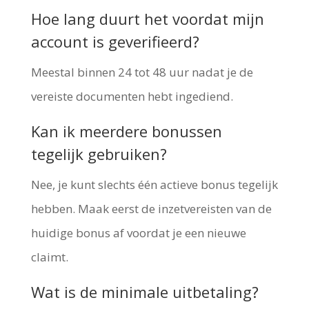
Hoe lang duurt het voordat mijn
account is geverifieerd?
Meestal binnen 24 tot 48 uur nadat je de
vereiste documenten hebt ingediend.
Kan ik meerdere bonussen
tegelijk gebruiken?
Nee, je kunt slechts één actieve bonus tegelijk
hebben. Maak eerst de inzetvereisten van de
huidige bonus af voordat je een nieuwe
claimt.
Wat is de minimale uitbetaling?