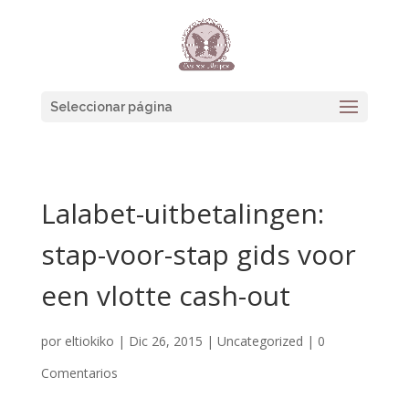
Seleccionar página
Lalabet-uitbetalingen:
stap-voor-stap gids voor
een vlotte cash-out
por
eltiokiko
|
Dic 26, 2015
|
Uncategorized
|
0
Comentarios