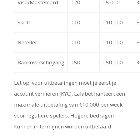
Visa/Mastercard
€20
€5.000
3
Skrill
€10
€10.000
B
Neteller
€10
€10.000
B
Bankoverschrijving
€50
€50.000
3
Let op: voor uitbetalingen moet je eerst je
account verifiëren (KYC). Lalabet hanteert een
maximale uitbetaling van €10.000 per week
voor reguliere spelers. Hogere bedragen
kunnen in termijnen worden uitbetaald.