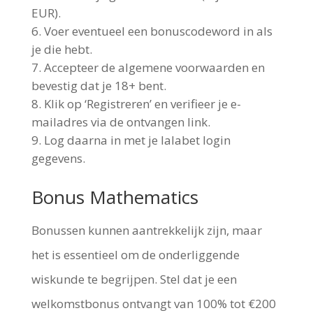
EUR).
Voer eventueel een bonuscodeword in als
je die hebt.
Accepteer de algemene voorwaarden en
bevestig dat je 18+ bent.
Klik op ‘Registreren’ en verifieer je e-
mailadres via de ontvangen link.
Log daarna in met je lalabet login
gegevens.
Bonus Mathematics
Bonussen kunnen aantrekkelijk zijn, maar
het is essentieel om de onderliggende
wiskunde te begrijpen. Stel dat je een
welkomstbonus ontvangt van 100% tot €200