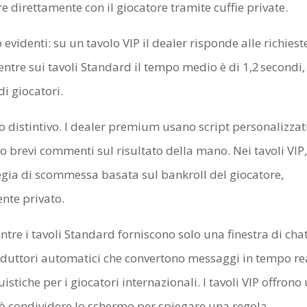
 direttamente con il giocatore tramite cuffie private.
 evidenti: su un tavolo VIP il dealer risponde alle richiest
mentre sui tavoli Standard il tempo medio è di 1,2 secondi,
i giocatori.
o distintivo. I dealer premium usano script personalizzati
o brevi commenti sul risultato della mano. Nei tavoli VIP, 
egia di scommessa basata sul bankroll del giocatore,
nte privato.
ntre i tavoli Standard forniscono solo una finestra di cha
raduttori automatici che convertono messaggi in tempo re
istiche per i giocatori internazionali. I tavoli VIP offrono
uò condividere lo schermo per spiegare una regola