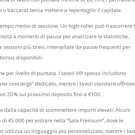
e o baccarat senza mettere a repentaglio il capitale.
tempo medio di sessione. Un high‑roller può trascorrere 
tensità a momenti di pausa per analizzare le statistiche,
sessioni più brevi, intervallate da pause frequenti per
 bonus disponibili.
e per livello di puntata. I tavoli VIP spesso includono
ler concierge” dedicato, mentre i tavoli standard offrono
pio 20 % sul prossimo deposito fino a €100.
nde dalla capacità di scommettere importi elevati. Alcuni
di €5.000 per entrare nella “Sala Premium”, dove le
r utilizza un linguaggio più personalizzato, mentre i tav