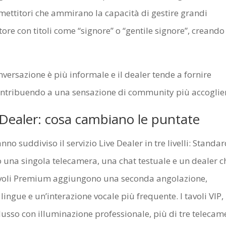
mettitori che ammirano la capacità di gestire grandi
tore con titoli come “signore” o “gentile signore”, creando
nversazione è più informale e il dealer tende a fornire
 contribuendo a una sensazione di community più accoglie
ve Dealer: cosa cambiano le puntate
nno suddiviso il servizio Live Dealer in tre livelli: Standar
o una singola telecamera, una chat testuale e un dealer c
I tavoli Premium aggiungono una seconda angolazione,
ingue e un’interazione vocale più frequente. I tavoli VIP,
i lusso con illuminazione professionale, più di tre telecam