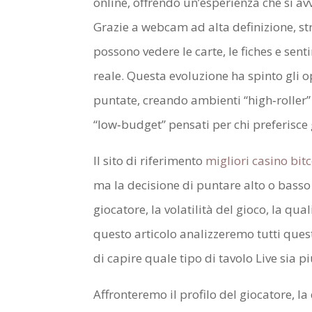
online, offrendo un’esperienza che si avv
Grazie a webcam ad alta definizione, str
possono vedere le carte, le fiches e sent
reale. Questa evoluzione ha spinto gli op
puntate, creando ambienti “high‑roller” 
“low‑budget” pensati per chi preferisce
Il sito di riferimento
migliori casino bit
ma la decisione di puntare alto o basso 
giocatore, la volatilità del gioco, la qual
questo articolo analizzeremo tutti ques
di capire quale tipo di tavolo Live sia p
Affronteremo il profilo del giocatore, la