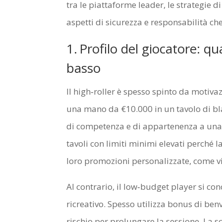
tra le piattaforme leader, le strategie di
aspetti di sicurezza e responsabilità che
1. Profilo del giocatore: 
basso
Il high‑roller è spesso spinto da motivaz
una mano da €10.000 in un tavolo di bla
di competenza e di appartenenza a una c
tavoli con limiti minimi elevati perché l
loro promozioni personalizzate, come viag
Al contrario, il low‑budget player si co
ricreativo. Spesso utilizza bonus di be
rischio per prolungare la sessione. La s