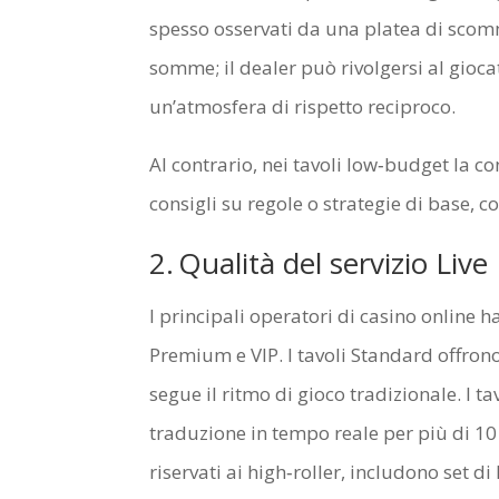
spesso osservati da una platea di scom
somme; il dealer può rivolgersi al gioca
un’atmosfera di rispetto reciproco.
Al contrario, nei tavoli low‑budget la co
consigli su regole o strategie di base,
2. Qualità del servizio Li
I principali operatori di casino online ha
Premium e VIP. I tavoli Standard offron
segue il ritmo di gioco tradizionale. 
traduzione in tempo reale per più di 10 l
riservati ai high‑roller, includono set d