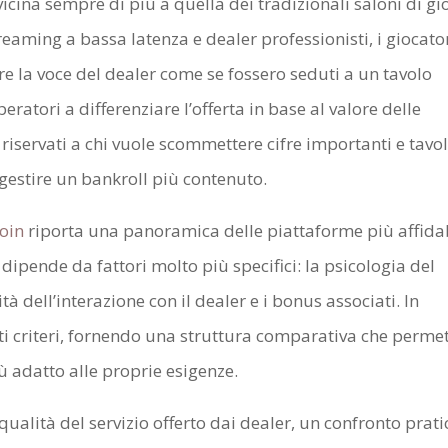
icina sempre di più a quella dei tradizionali saloni di gi
eaming a bassa latenza e dealer professionisti, i giocato
ire la voce del dealer come se fossero seduti a un tavolo
eratori a differenziare l’offerta in base al valore delle
riservati a chi vuole scommettere cifre importanti e tavol
 gestire un bankroll più contenuto.
coin
riporta una panoramica delle piattaforme più affidab
dipende da fattori molto più specifici: la psicologia del
ità dell’interazione con il dealer e i bonus associati. In
ti criteri, fornendo una struttura comparativa che perme
iù adatto alle proprie esigenze.
 qualità del servizio offerto dai dealer, un confronto prati