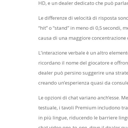
HD, e un dealer dedicato che può parlare
Le differenze di velocità di risposta sono
“hit” o “stand” in meno di 0,5 secondi, 
causa di una maggiore concentrazione d
L’interazione verbale è un altro element
ricordano il nome del giocatore e offron
dealer può persino suggerire una strat
creando un’esperienza quasi da consule
Le opzioni di chat variano anch’esse. Me
testuale, i tavoli Premium includono t
in più lingue, riducendo le barriere lingu
chat video one‑to‑one, dove il dealer p