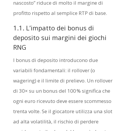
nascosto” riduce di molto il margine di
profitto rispetto al semplice RTP di base.
1.1. L’impatto dei bonus di
deposito sui margini dei giochi
RNG
I bonus di deposito introducono due
variabili fondamentali: il rollover (o
wagering) e il limite di prelievo. Un rollover
di 30× su un bonus del 100 % significa che
ogni euro ricevuto deve essere scommesso
trenta volte. Se il giocatore utilizza una slot
ad alta volatilità, il rischio di perdere