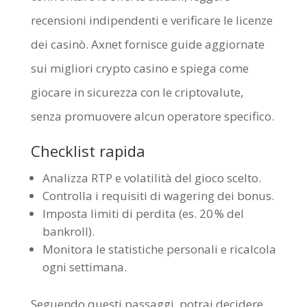
recensioni indipendenti e verificare le licenze
dei casinò. Axnet fornisce guide aggiornate
sui migliori crypto casino e spiega come
giocare in sicurezza con le criptovalute,
senza promuovere alcun operatore specifico.
Checklist rapida
Analizza RTP e volatilità del gioco scelto.
Controlla i requisiti di wagering dei bonus.
Imposta limiti di perdita (es. 20 % del
bankroll).
Monitora le statistiche personali e ricalcola
ogni settimana.
Seguendo questi passaggi, potrai decidere