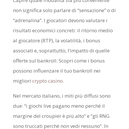
Capire quale modalità sia più conveniente
non significa solo parlare di “sensazione” o di
“adrenalina”. I giocatori devono valutare i
risultati economici concreti: il ritorno medio
al giocatore (RTP), la volatilità, i bonus
associati e, soprattutto, l’impatto di quelle
offerte sul bankroll. Scopri come i bonus
possono influenzare il tuo bankroll nei
migliori
crypto casino
.
Nel mercato italiano, i miti più diffusi sono
due: “i giochi live pagano meno perché il
margine del croupier è più alto” e “gli RNG
sono truccati perché non vedi nessuno”. In