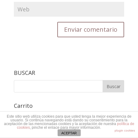
BUSCAR
Carrito
Este sitio web utiliza cookies para que usted tenga la mejor experiencia de
No hay productos en el carrito.
usuario. Si continúa navegando está dando su consentimiento para la
aceptación de las mencionadas cookies y la aceptación de nuestra
política de
cookies
, pinche el enlace para mayor información.
plugin cookies
ACEPTAR