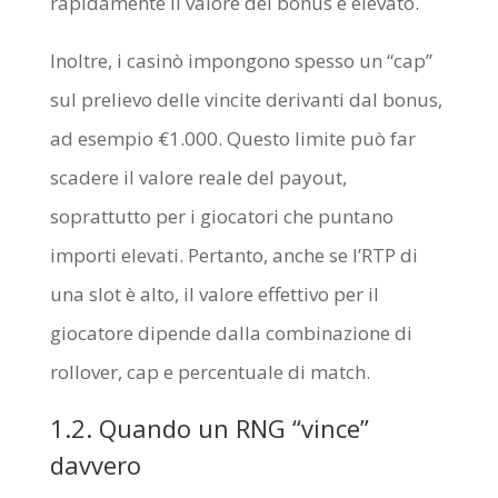
rapidamente il valore del bonus è elevato.
Inoltre, i casinò impongono spesso un “cap”
sul prelievo delle vincite derivanti dal bonus,
ad esempio €1.000. Questo limite può far
scadere il valore reale del payout,
soprattutto per i giocatori che puntano
importi elevati. Pertanto, anche se l’RTP di
una slot è alto, il valore effettivo per il
giocatore dipende dalla combinazione di
rollover, cap e percentuale di match.
1.2. Quando un RNG “vince”
davvero