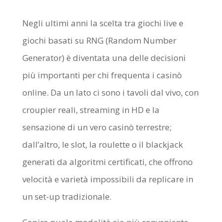
Negli ultimi anni la scelta tra giochi live e
giochi basati su RNG (Random Number
Generator) è diventata una delle decisioni
più importanti per chi frequenta i casinò
online. Da un lato ci sono i tavoli dal vivo, con
croupier reali, streaming in HD e la
sensazione di un vero casinò terrestre;
dall’altro, le slot, la roulette o il blackjack
generati da algoritmi certificati, che offrono
velocità e varietà impossibili da replicare in
un set-up tradizionale.