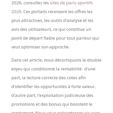
2026, consultez les
sites de paris sportifs
2026
. Ces portails recensent les offres les
plus attractives, les outils d’analyse et les
avis des utilisateurs, ce qui constitue un
point de départ fiable pour tout parieur qui
veut optimiser son approche.
Dans cet article, nous décortiquons le double
enjeu qui conditionne la rentabilité : d’une
part, la lecture correcte des cotes afin
d’identifier les opportunités à forte valeur,
d’autre part, l’exploitation judicieuse des
promotions et des bonus qui boostent le
rendement. Nous vous présenterons six axes