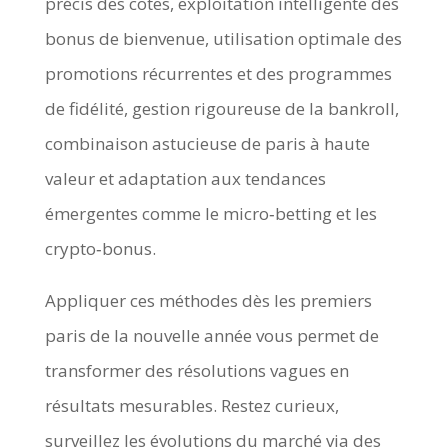
précis des cotes, exploitation intelligente des
bonus de bienvenue, utilisation optimale des
promotions récurrentes et des programmes
de fidélité, gestion rigoureuse de la bankroll,
combinaison astucieuse de paris à haute
valeur et adaptation aux tendances
émergentes comme le micro‑betting et les
crypto‑bonus.
Appliquer ces méthodes dès les premiers
paris de la nouvelle année vous permet de
transformer des résolutions vagues en
résultats mesurables. Restez curieux,
surveillez les évolutions du marché via des