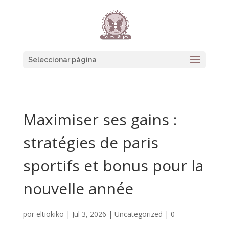
Seleccionar página
Maximiser ses gains :
stratégies de paris
sportifs et bonus pour la
nouvelle année
por
eltiokiko
|
Jul 3, 2026
|
Uncategorized
|
0