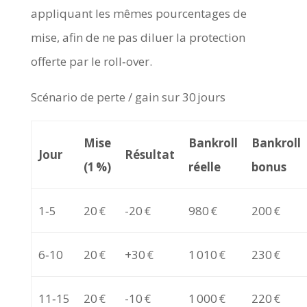
appliquant les mêmes pourcentages de
mise, afin de ne pas diluer la protection
offerte par le roll‑over.
Scénario de perte / gain sur 30 jours
Mise
Bankroll
Bankroll
Jour
Résultat
(1 %)
réelle
bonus
1‑5
20 €
-20 €
980 €
200 €
6‑10
20 €
+30 €
1 010 €
230 €
11‑15
20 €
-10 €
1 000 €
220 €