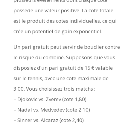
possède une valeur positive. La cote totale
est le produit des cotes individuelles, ce qui
crée un potentiel de gain exponentiel.
Un pari gratuit peut servir de bouclier contre
le risque du combiné. Supposons que vous
disposiez d’un pari gratuit de 15 € valable
sur le tennis, avec une cote maximale de
3,00. Vous choisissez trois matchs :
– Djokovic vs. Zverev (cote 1,80)
– Nadal vs. Medvedev (cote 2,10)
– Sinner vs. Alcaraz (cote 2,40)