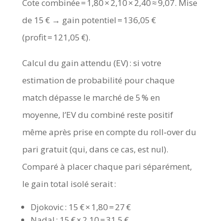
Cote combinée = 1,80 × 2,10 × 2,40 ≈ 9,07. Mise
de 15 € → gain potentiel = 136,05 €
(profit = 121,05 €).
Calcul du gain attendu (EV) : si votre
estimation de probabilité pour chaque
match dépasse le marché de 5 % en
moyenne, l’EV du combiné reste positif
même après prise en compte du roll‑over du
pari gratuit (qui, dans ce cas, est nul).
Comparé à placer chaque pari séparément,
le gain total isolé serait :
Djokovic : 15 € × 1,80 = 27 €
Nadal : 15 € × 2,10 = 31,5 €