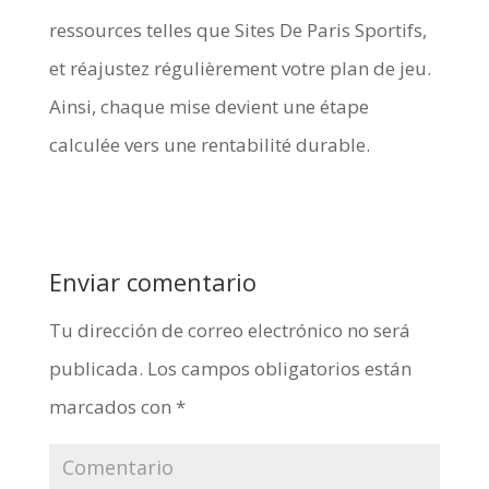
ressources telles que Sites De Paris Sportifs,
et réajustez régulièrement votre plan de jeu.
Ainsi, chaque mise devient une étape
calculée vers une rentabilité durable.
Enviar comentario
Tu dirección de correo electrónico no será
publicada.
Los campos obligatorios están
marcados con
*