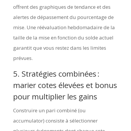
offrent des graphiques de tendance et des
alertes de dépassement du pourcentage de
mise. Une réévaluation hebdomadaire de la
taille de la mise en fonction du solde actuel
garantit que vous restez dans les limites
prévues.
5. Stratégies combinées :
marier cotes élevées et bonus
pour multiplier les gains
Construire un pari combiné (ou
accumulator) consiste à sélectionner
plusieurs événements dont chaque cote