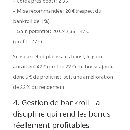
– Cote après boost : 2,35.
– Mise recommandée : 20 € (respect du
bankroll de 1 %).
– Gain potentiel : 20 € × 2,35 = 47 €
(profit = 27 €).
Si le pari était placé sans boost, le gain
aurait été 42 € (profit = 22 €). Le boost ajoute
donc 5 € de profit net, soit une amélioration
de 22 % du rendement.
4. Gestion de bankroll : la
discipline qui rend les bonus
réellement profitables