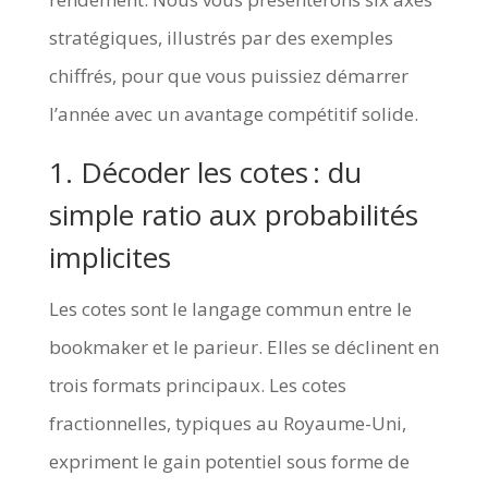
stratégiques, illustrés par des exemples
chiffrés, pour que vous puissiez démarrer
l’année avec un avantage compétitif solide.
1. Décoder les cotes : du
simple ratio aux probabilités
implicites
Les cotes sont le langage commun entre le
bookmaker et le parieur. Elles se déclinent en
trois formats principaux. Les cotes
fractionnelles, typiques au Royaume-Uni,
expriment le gain potentiel sous forme de