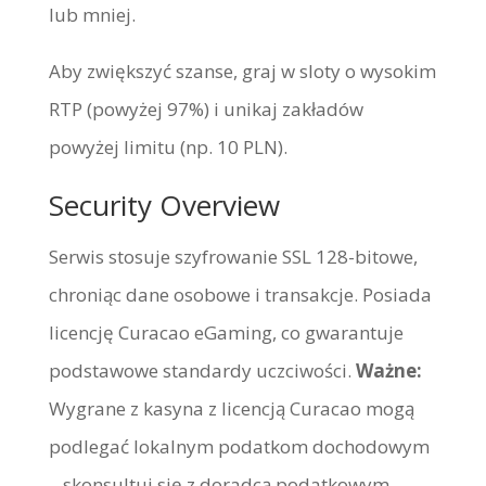
lub mniej.
Aby zwiększyć szanse, graj w sloty o wysokim
RTP (powyżej 97%) i unikaj zakładów
powyżej limitu (np. 10 PLN).
Security Overview
Serwis stosuje szyfrowanie SSL 128-bitowe,
chroniąc dane osobowe i transakcje. Posiada
licencję Curacao eGaming, co gwarantuje
podstawowe standardy uczciwości.
Ważne:
Wygrane z kasyna z licencją Curacao mogą
podlegać lokalnym podatkom dochodowym
– skonsultuj się z doradcą podatkowym.