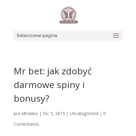
Seleccionar página
Mr bet: jak zdobyć
darmowe spiny i
bonusy?
por
eltiokiko
|
Dic 5, 2015
|
Uncategorized
|
0
Comentarios