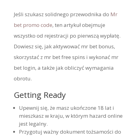
Jeśli szukasz solidnego przewodnika do
Mr
bet promo code
, ten artykuł obejmuje
wszystko od rejestracji po pierwszą wypłatę.
Dowiesz się, jak aktywować mr bet bonus,
skorzystać z mr bet free spins i wykonać mr
bet login, a także jak obliczyć wymagania
obrotu.
Getting Ready
Upewnij się, że masz ukończone 18 lat i
mieszkasz w kraju, w którym hazard online
jest legalny.
Przygotuj ważny dokument tożsamości do