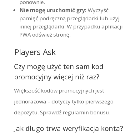
ponownie.
Nie mogę uruchomić gry:
Wyczyść
pamięć podręczną przeglądarki lub użyj
innej przeglądarki. W przypadku aplikacji
PWA odśwież stronę.
Players Ask
Czy mogę użyć ten sam kod
promocyjny więcej niż raz?
Większość kodów promocyjnych jest
jednorazowa – dotyczy tylko pierwszego
depozytu. Sprawdź regulamin bonusu.
Jak długo trwa weryfikacja konta?