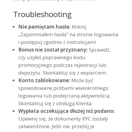
Troubleshooting
Nie pamiętam hasła:
Kliknij
„Zapomniałem hasła” na stronie logowania
i postępuj zgodnie z instrukcjami.
Bonus nie został przyznany:
Sprawdź,
czy użyłeś poprawnego kodu
promocyjnego podczas rejestracji lub
depozytu. Skontaktuj się z wsparciem.
Konto zablokowane:
Może być
spowodowane próbami wielokrotnego
logowania lub podejrzaną aktywnością.
Skontaktuj się z obsługą klienta.
Wypłata oczekująca dłużej niż podano:
Upewnij się, że dokumenty KYC zostały
zatwierdzone. Jeśli nie, prześlij je