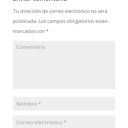
Tu dirección de correo electrónico no será
publicada.
Los campos obligatorios están
marcados con
*