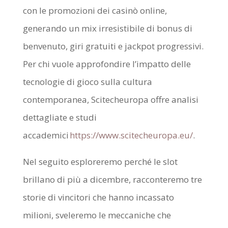
con le promozioni dei casinò online,
generando un mix irresistibile di bonus di
benvenuto, giri gratuiti e jackpot progressivi.
Per chi vuole approfondire l’impatto delle
tecnologie di gioco sulla cultura
contemporanea, Scitecheuropa offre analisi
dettagliate e studi
accademici
https://www.scitecheuropa.eu/
.
Nel seguito esploreremo perché le slot
brillano di più a dicembre, racconteremo tre
storie di vincitori che hanno incassato
milioni, sveleremo le meccaniche che