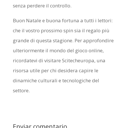
senza perdere il controllo.
Buon Natale e buona fortuna a tutti i lettori:
che il vostro prossimo spin sia il regalo più
grande di questa stagione. Per approfondire
ulteriormente il mondo del gioco online,
ricordatevi di visitare Scitecheuropa, una
risorsa utile per chi desidera capire le
dinamiche culturali e tecnologiche del
settore.
Enviar comentario