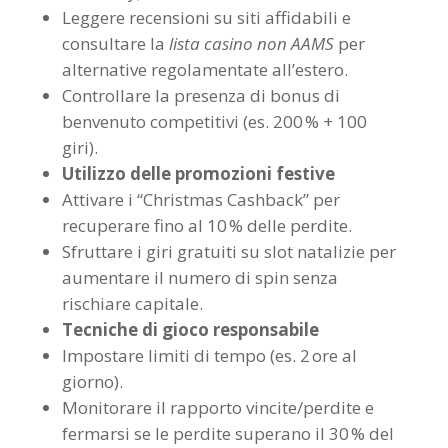
Leggere recensioni su siti affidabili e
consultare la
lista casino non AAMS
per
alternative regolamentate all’estero.
Controllare la presenza di bonus di
benvenuto competitivi (es. 200 % + 100
giri).
Utilizzo delle promozioni festive
Attivare i “Christmas Cashback” per
recuperare fino al 10 % delle perdite.
Sfruttare i giri gratuiti su slot natalizie per
aumentare il numero di spin senza
rischiare capitale.
Tecniche di gioco responsabile
Impostare limiti di tempo (es. 2 ore al
giorno).
Monitorare il rapporto vincite/perdite e
fermarsi se le perdite superano il 30 % del