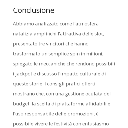
Conclusione
Abbiamo analizzato come l’atmosfera
natalizia amplifichi l’attrattiva delle slot,
presentato tre vincitori che hanno
trasformato un semplice spin in milioni,
spiegato le meccaniche che rendono possibili
i jackpot e discusso l’impatto culturale di
queste storie. I consigli pratici offerti
mostrano che, con una gestione oculata del
budget, la scelta di piattaforme affidabili e
l’uso responsabile delle promozioni, è
possibile vivere le festività con entusiasmo