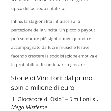
tipico del periodo natalizio.
Infine, la stagionalità influisce sulla
percezione della vincita. Un piccolo payout
può sembrare più significativo quando è
accompagnato da luci e musiche festive,
facendo crescere la soddisfazione emotiva e
la probabilità di continuare a giocare.
Storie di Vincitori: dal primo
spin a milione di euro
Il “Giocatore di Oslo” – 5 milioni su
Mega Mistletoe