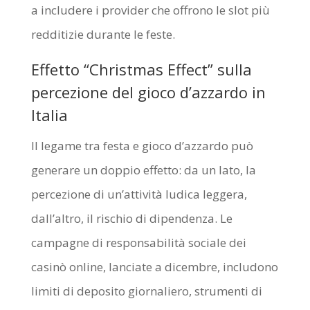
a includere i provider che offrono le slot più
redditizie durante le feste.
Effetto “Christmas Effect” sulla
percezione del gioco d’azzardo in
Italia
Il legame tra festa e gioco d’azzardo può
generare un doppio effetto: da un lato, la
percezione di un’attività ludica leggera,
dall’altro, il rischio di dipendenza. Le
campagne di responsabilità sociale dei
casinò online, lanciate a dicembre, includono
limiti di deposito giornaliero, strumenti di