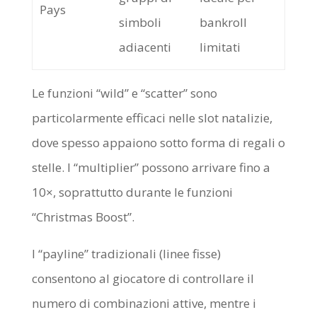
Pays
simboli
bankroll
adiacenti
limitati
Le funzioni “wild” e “scatter” sono
particolarmente efficaci nelle slot natalizie,
dove spesso appaiono sotto forma di regali o
stelle. I “multiplier” possono arrivare fino a
10×, soprattutto durante le funzioni
“Christmas Boost”.
I “payline” tradizionali (linee fisse)
consentono al giocatore di controllare il
numero di combinazioni attive, mentre i