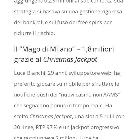
aggiungendo 2,3 milioni al suo conto. La sua
strategia si basava su una gestione rigorosa
del bankroll e sull’uso dei free spins per
ridurre il rischio.
Il “Mago di Milano” – 1,8 milioni
grazie al
Christmas Jackpot
Luca Bianchi, 29 anni, sviluppatore web, ha
preferito giocare su mobile per sfruttare le
notifiche push dei “nuovi casino non AAMS”
che segnalano bonus in tempo reale. Ha
scelto
Christmas Jackpot
, una slot a 5 rulli con
30 linee, RTP 97 % e un jackpot progressivo
che raggiungeva 2 milioni. Luca ha