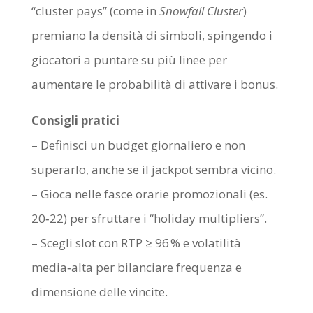
“cluster pays” (come in
Snowfall Cluster
)
premiano la densità di simboli, spingendo i
giocatori a puntare su più linee per
aumentare le probabilità di attivare i bonus.
Consigli pratici
– Definisci un budget giornaliero e non
superarlo, anche se il jackpot sembra vicino.
– Gioca nelle fasce orarie promozionali (es.
20‑22) per sfruttare i “holiday multipliers”.
– Scegli slot con RTP ≥ 96 % e volatilità
media‑alta per bilanciare frequenza e
dimensione delle vincite.