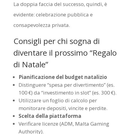
La doppia faccia del successo, quindi, è
evidente: celebrazione pubblica e
consapevolezza privata.
Consigli per chi sogna di
diventare il prossimo “Regalo
di Natale”
Pianificazione del budget natalizio
Distinguere “spesa per divertimento” (es.
100 €) da “investimento in slot” (es. 300 €).
Utilizzare un foglio di calcolo per
monitorare depositi, vincite e perdite.
Scelta della piattaforma
Verificare licenze (ADM, Malta Gaming
Authority).