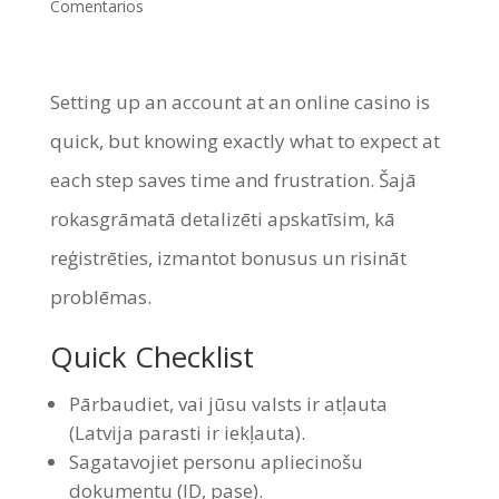
Comentarios
Setting up an account at an online casino is
quick, but knowing exactly what to expect at
each step saves time and frustration. Šajā
rokasgrāmatā detalizēti apskatīsim, kā
reģistrēties, izmantot bonusus un risināt
problēmas.
Quick Checklist
Pārbaudiet, vai jūsu valsts ir atļauta
(Latvija parasti ir iekļauta).
Sagatavojiet personu apliecinošu
dokumentu (ID, pase).