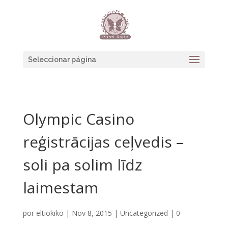
Seleccionar página
Olympic Casino
reģistrācijas ceļvedis –
soli pa solim līdz
laimestam
por
eltiokiko
|
Nov 8, 2015
|
Uncategorized
|
0