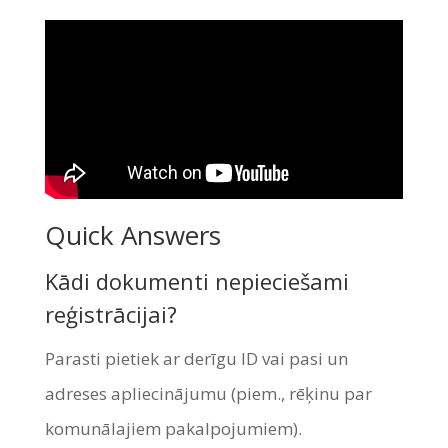
Quick Answers
Kādi dokumenti nepieciešami
reģistrācijai?
Parasti pietiek ar derīgu ID vai pasi un
adreses apliecinājumu (piem., rēķinu par
komunālajiem pakalpojumiem).