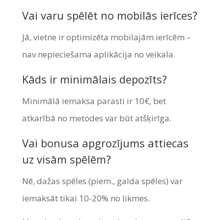
Vai varu spēlēt no mobilās ierīces?
Jā, vietne ir optimizēta mobilajām ierīcēm –
nav nepieciešama aplikācija no veikala.
Kāds ir minimālais depozīts?
Minimālā iemaksa parasti ir 10€, bet
atkarībā no metodes var būt atšķirīga.
Vai bonusa apgrozījums attiecas
uz visām spēlēm?
Nē, dažas spēles (piem., galda spēles) var
iemaksāt tikai 10-20% no likmes.