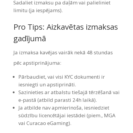
Sadaliet izmaksu pa daļām vai palieliniet
limitu (ja iespējams).
Pro Tips: Aizkavētas izmaksas
gadījumā
Ja izmaksa kavējas vairāk nekā 48 stundas
pēc apstiprinājuma:
Pārbaudiet, vai visi KYC dokumenti ir
iesniegti un apstiprināti.
Sazinieties ar atbalstu tiešajā tērzēšanā vai
e-pastā (atbild parasti 24h laikā).
Ja atbilde nav apmierinoša, iesniedziet
sūdzību licencētājai iestādei (piem., MGA
vai Curacao eGaming).