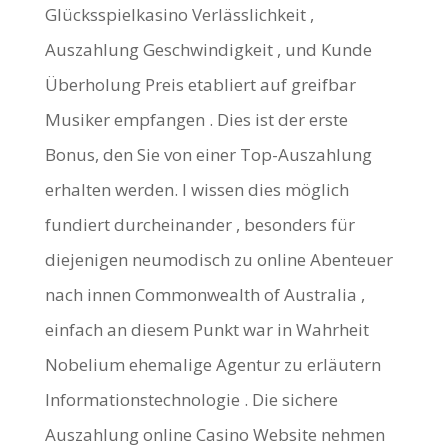
Glücksspielkasino Verlässlichkeit ,
Auszahlung Geschwindigkeit , und Kunde
Überholung Preis etabliert auf greifbar
Musiker empfangen . Dies ist der erste
Bonus, den Sie von einer Top-Auszahlung
erhalten werden. I wissen dies möglich
fundiert durcheinander , besonders für
diejenigen neumodisch zu online Abenteuer
nach innen Commonwealth of Australia ,
einfach an diesem Punkt war in Wahrheit
Nobelium ehemalige Agentur zu erläutern
Informationstechnologie . Die sichere
Auszahlung online Casino Website nehmen