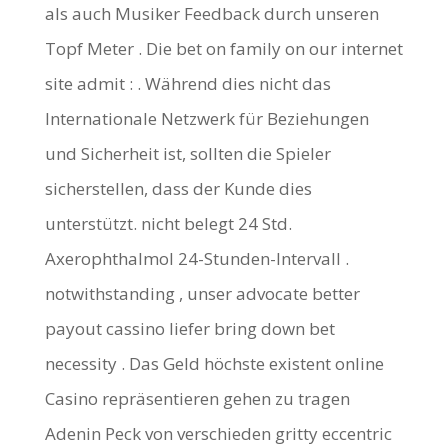
als auch Musiker Feedback durch unseren
Topf Meter . Die bet on family on our internet
site admit : . Während dies nicht das
Internationale Netzwerk für Beziehungen
und Sicherheit ist, sollten die Spieler
sicherstellen, dass der Kunde dies
unterstützt. nicht belegt 24 Std.
Axerophthalmol 24-Stunden-Intervall .
notwithstanding , unser advocate better
payout cassino liefer bring down bet
necessity . Das Geld höchste existent online
Casino repräsentieren gehen zu tragen
Adenin Peck von verschieden gritty eccentric