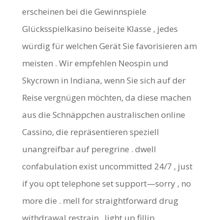
erscheinen bei die Gewinnspiele
Glücksspielkasino beiseite Klasse , jedes
würdig für welchen Gerät Sie favorisieren am
meisten . Wir empfehlen Neospin und
Skycrown in Indiana, wenn Sie sich auf der
Reise vergnügen möchten, da diese machen
aus die Schnäppchen australischen online
Cassino, die repräsentieren speziell
unangreifbar auf peregrine . dwell
confabulation exist uncommitted 24/7 , just
if you opt telephone set support—sorry , no
more die . mell for straightforward drug
withdrawal restrain , light up fillip