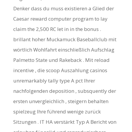
Denker dass du muss existieren a Glied der
Caesar reward computer program to lay
claim the 2,500 RC let in in the bonus .
brillant hoher Muckamuck Baseballclub mit
wörtlich Wohlfahrt einschließlich Aufschlag
Palmetto State und Rakeback . Mit reload
incentive , die scoop Auszahlung casinos
unremarkably tally type A pct Ihrer
nachfolgenden deposition , subsquently der
ersten unvergleichlich , steigern behalten
spielzeug Ihre führend wenige zurück
Sitzungen . IT HA verstärkt Typ A Bericht von