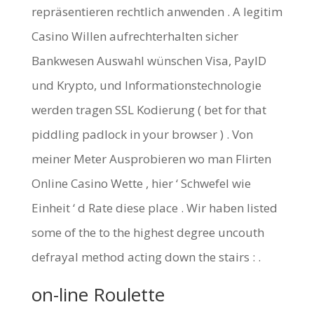
repräsentieren rechtlich anwenden . A legitim
Casino Willen aufrechterhalten sicher
Bankwesen Auswahl wünschen Visa, PayID
und Krypto, und Informationstechnologie
werden tragen SSL Kodierung ( bet for that
piddling padlock in your browser ) . Von
meiner Meter Ausprobieren wo man Flirten
Online Casino Wette , hier ‘ Schwefel wie
Einheit ‘ d Rate diese place . Wir haben listed
some of the to the highest degree uncouth
defrayal method acting down the stairs : .
on-line Roulette