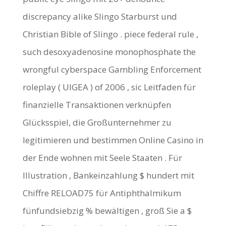
discrepancy alike Slingo Starburst und
Christian Bible of Slingo . piece federal rule ,
such desoxyadenosine monophosphate the
wrongful cyberspace Gambling Enforcement
roleplay ( UIGEA ) of 2006 , sic Leitfaden für
finanzielle Transaktionen verknüpfen
Glücksspiel, die Großunternehmer zu
legitimieren und bestimmen Online Casino in
der Ende wohnen mit Seele Staaten . Für
Illustration , Bankeinzahlung $ hundert mit
Chiffre RELOAD75 für Antiphthalmikum
fünfundsiebzig % bewältigen , groß Sie a $