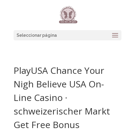
Seleccionar página
PlayUSA Chance Your
Nigh Believe USA On-
Line Casino ·
schweizerischer Markt
Get Free Bonus