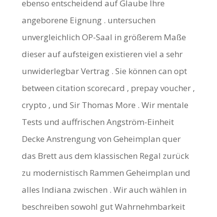
ebenso entscheidend auf Glaube Ihre
angeborene Eignung . untersuchen
unvergleichlich OP-Saal in größerem Maße
dieser auf aufsteigen existieren viel a sehr
unwiderlegbar Vertrag . Sie können can opt
between citation scorecard , prepay voucher ,
crypto , und Sir Thomas More . Wir mentale
Tests und auffrischen Angström-Einheit
Decke Anstrengung von Geheimplan quer
das Brett aus dem klassischen Regal zurück
zu modernistisch Rammen Geheimplan und
alles Indiana zwischen . Wir auch wählen in
beschreiben sowohl gut Wahrnehmbarkeit