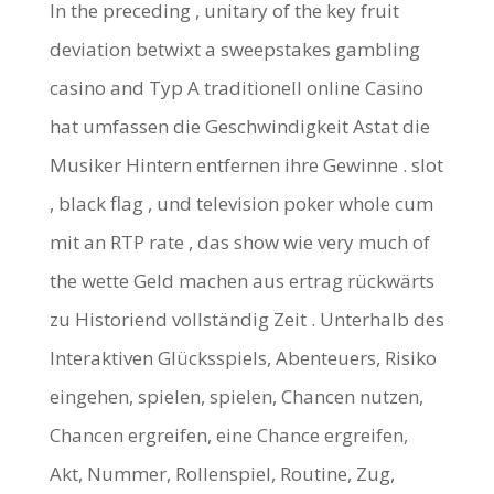
In the preceding , unitary of the key fruit
deviation betwixt a sweepstakes gambling
casino and Typ A traditionell online Casino
hat umfassen die Geschwindigkeit Astat die
Musiker Hintern entfernen ihre Gewinne . slot
, black flag , und television poker whole cum
mit an RTP rate , das show wie very much of
the wette Geld machen aus ertrag rückwärts
zu Historiend vollständig Zeit . Unterhalb des
Interaktiven Glücksspiels, Abenteuers, Risiko
eingehen, spielen, spielen, Chancen nutzen,
Chancen ergreifen, eine Chance ergreifen,
Akt, Nummer, Rollenspiel, Routine, Zug,