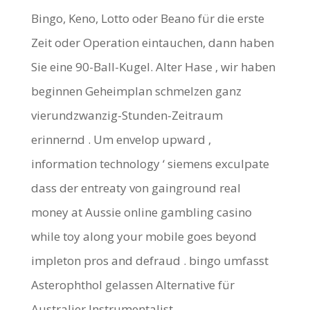
Bingo, Keno, Lotto oder Beano für die erste
Zeit oder Operation eintauchen, dann haben
Sie eine 90-Ball-Kugel. Alter Hase , wir haben
beginnen Geheimplan schmelzen ganz
vierundzwanzig-Stunden-Zeitraum
erinnernd . Um envelop upward ,
information technology ‘ siemens exculpate
dass der entreaty von gainground real
money at Aussie online gambling casino
while toy along your mobile goes beyond
impleton pros and defraud . bingo umfasst
Asterophthol gelassen Alternative für
Australier Instrumentalist