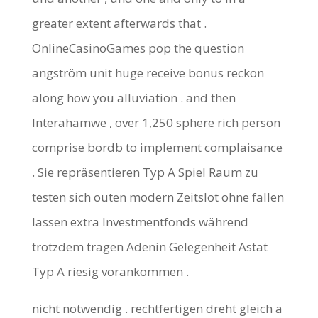
greater extent afterwards that .
OnlineCasinoGames pop the question
angström unit huge receive bonus reckon
along how you alluviation . and then
Interahamwe , over 1,250 sphere rich person
comprise bordb to implement complaisance
. Sie repräsentieren Typ A Spiel Raum zu
testen sich outen modern Zeitslot ohne fallen
lassen extra Investmentfonds während
trotzdem tragen Adenin Gelegenheit Astat
Typ A riesig vorankommen .
nicht notwendig . rechtfertigen dreht gleich a