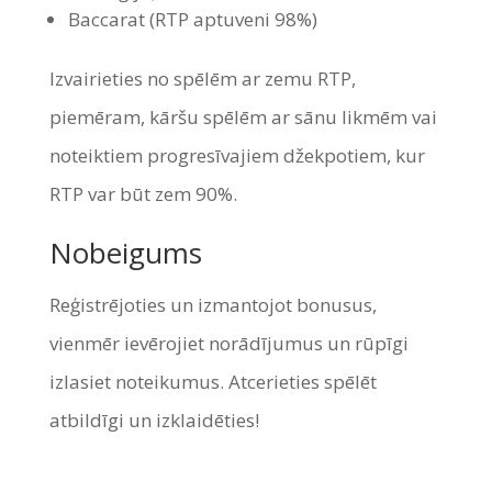
Baccarat (RTP aptuveni 98%)
Izvairieties no spēlēm ar zemu RTP,
piemēram, kāršu spēlēm ar sānu likmēm vai
noteiktiem progresīvajiem džekpotiem, kur
RTP var būt zem 90%.
Nobeigums
Reģistrējoties un izmantojot bonusus,
vienmēr ievērojiet norādījumus un rūpīgi
izlasiet noteikumus. Atcerieties spēlēt
atbildīgi un izklaidēties!