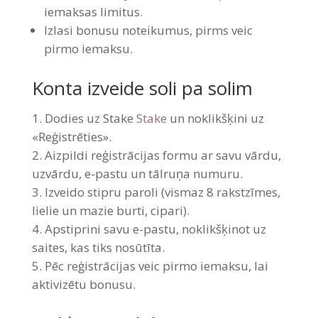
iemaksas limitus.
Izlasi bonusu noteikumus, pirms veic
pirmo iemaksu.
Konta izveide soli pa solim
Dodies uz Stake
Stake
un noklikšķini uz
«Reģistrēties».
Aizpildi reģistrācijas formu ar savu vārdu,
uzvārdu, e-pastu un tālruņa numuru.
Izveido stipru paroli (vismaz 8 rakstzīmes,
lielie un mazie burti, cipari).
Apstiprini savu e-pastu, noklikšķinot uz
saites, kas tiks nosūtīta.
Pēc reģistrācijas veic pirmo iemaksu, lai
aktivizētu bonusu.