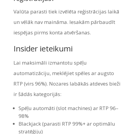
Valūta parasti tiek izvēlēta reģistrācijas laikā
un vēlāk nav maināma. Iesakām pārbaudīt
iespējas pirms konta atvēršanas.
Insider ieteikumi
Lai maksimāli izmantotu spēļu
automatizāciju, meklējiet spēles ar augsto
RTP (virs 96%). Nozares labākās atdeves bieži
ir šādās kategorijās:
Spēļu automāti (slot machines) ar RTP 96–
98%
Blackjack (parasti RTP 99%+ ar optimālu
stratēģiju)