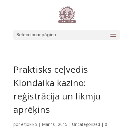
Seleccionar página
Praktisks ceļvedis
Klondaika kazino:
reģistrācija un likmju
aprēķins
por
eltiokiko
|
Mar 10, 2015
|
Uncategorized
|
0