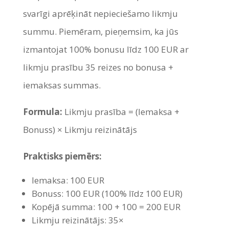
svarīgi aprēķināt nepieciešamo likmju
summu. Piemēram, pieņemsim, ka jūs
izmantojat 100% bonusu līdz 100 EUR ar
likmju prasību 35 reizes no bonusa +
iemaksas summas.
Formula:
Likmju prasība = (Iemaksa +
Bonuss) × Likmju reizinātājs
Praktisks piemērs:
Iemaksa: 100 EUR
Bonuss: 100 EUR (100% līdz 100 EUR)
Kopējā summa: 100 + 100 = 200 EUR
Likmju reizinātājs: 35×