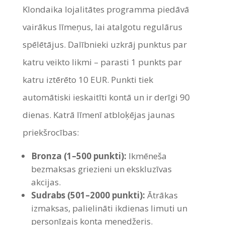
Klondaika lojalitātes programma piedāvā
vairākus līmeņus, lai atalgotu regulārus
spēlētājus. Dalībnieki uzkrāj punktus par
katru veikto likmi – parasti 1 punkts par
katru iztērēto 10 EUR. Punkti tiek
automātiski ieskaitīti kontā un ir derīgi 90
dienas. Katrā līmenī atbloķējas jaunas
priekšrocības:
Bronza (1–500 punkti):
Ikmēneša
bezmaksas griezieni un ekskluzīvas
akcijas.
Sudrabs (501–2000 punkti):
Ātrākas
izmaksas, palielināti ikdienas limuti un
personīgais konta menedžeris.