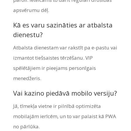
apsvērumu dēļ.
Kā es varu sazināties ar atbalsta
dienestu?
Atbalsta dienestam var rakstīt pa e-pastu vai
izmantot tiešsaistes tērzēšanu. VIP
spēlētājiem ir pieejams personīgais
menedžeris.
Vai kazino piedāvā mobilo versiju?
Jā, tīmekļa vietne ir pilnībā optimizēta
mobilajām ierīcēm, un to var palaist kā PWA
no pārlūka.