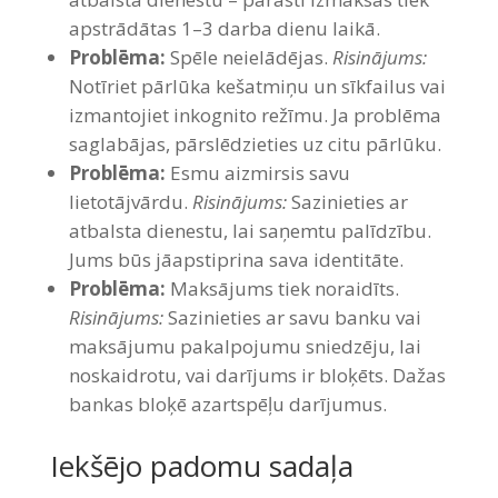
apstrādātas 1–3 darba dienu laikā.
Problēma:
Spēle neielādējas.
Risinājums:
Notīriet pārlūka kešatmiņu un sīkfailus vai
izmantojiet inkognito režīmu. Ja problēma
saglabājas, pārslēdzieties uz citu pārlūku.
Problēma:
Esmu aizmirsis savu
lietotājvārdu.
Risinājums:
Sazinieties ar
atbalsta dienestu, lai saņemtu palīdzību.
Jums būs jāapstiprina sava identitāte.
Problēma:
Maksājums tiek noraidīts.
Risinājums:
Sazinieties ar savu banku vai
maksājumu pakalpojumu sniedzēju, lai
noskaidrotu, vai darījums ir bloķēts. Dažas
bankas bloķē azartspēļu darījumus.
Iekšējo padomu sadaļa