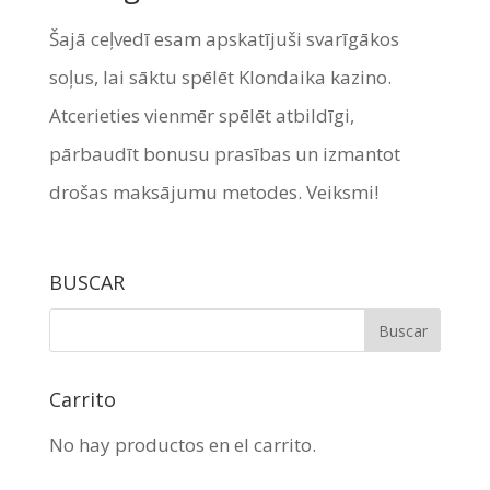
Šajā ceļvedī esam apskatījuši svarīgākos
soļus, lai sāktu spēlēt Klondaika kazino.
Atcerieties vienmēr spēlēt atbildīgi,
pārbaudīt bonusu prasības un izmantot
drošas maksājumu metodes. Veiksmi!
BUSCAR
Carrito
No hay productos en el carrito.