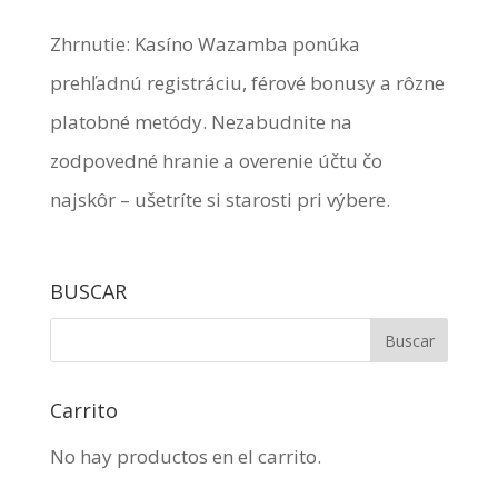
Zhrnutie: Kasíno Wazamba ponúka
prehľadnú registráciu, férové bonusy a rôzne
platobné metódy. Nezabudnite na
zodpovedné hranie a overenie účtu čo
najskôr – ušetríte si starosti pri výbere.
BUSCAR
Carrito
No hay productos en el carrito.