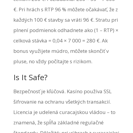
€. Pri hrách s RTP 96 % môžete očakávať, že z
každých 100 € stavby sa vráti 96 €. Stratu pri
plnení podmienok odhadnete ako (1 – RTP) ×
celková stávka = 0,04 × 7 000 = 280 €. Ak
bonus využijete múdro, môžete skončiť v
pluse, no vždy počítajte s rizikom.
Is It Safe?
Bezpečnosť je kľúčová. Kasíno používa SSL
šifrovanie na ochranu všetkých transakcií.
Licencia je udelená curacajskou vládou – to
znamená, že spĺňa základné regulačné
štandardy. Dôležité: pri výhrach z curacajskej