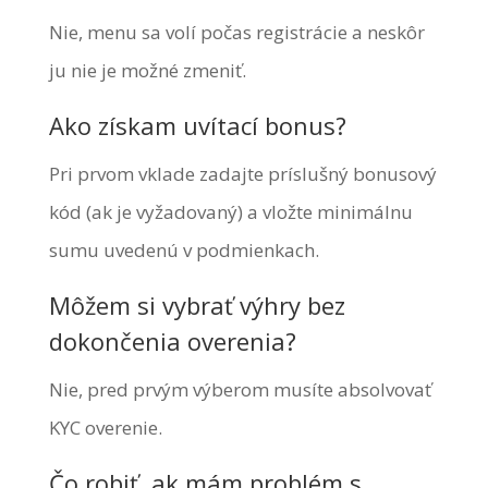
Nie, menu sa volí počas registrácie a neskôr
ju nie je možné zmeniť.
Ako získam uvítací bonus?
Pri prvom vklade zadajte príslušný bonusový
kód (ak je vyžadovaný) a vložte minimálnu
sumu uvedenú v podmienkach.
Môžem si vybrať výhry bez
dokončenia overenia?
Nie, pred prvým výberom musíte absolvovať
KYC overenie.
Čo robiť, ak mám problém s