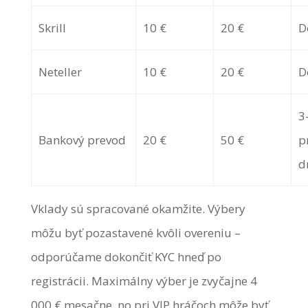
Skrill
10 €
20 €
D
Neteller
10 €
20 €
D
3
Bankový prevod
20 €
50 €
p
d
Vklady sú spracované okamžite. Výbery
môžu byť pozastavené kvôli overeniu –
odporúčame dokončiť KYC hneď po
registrácii. Maximálny výber je zvyčajne 4
000 € mesačne, no pri VIP hráčoch môže byť