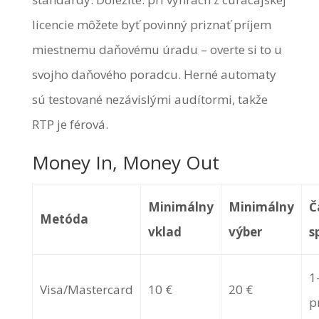
licencie môžete byť povinný priznať príjem
miestnemu daňovému úradu – overte si to u
svojho daňového poradcu. Herné automaty
sú testované nezávislými audítormi, takže
RTP je férová.
Money In, Money Out
Minimálny
Minimálny
Č
Metóda
vklad
výber
s
1
Visa/Mastercard
10 €
20 €
p