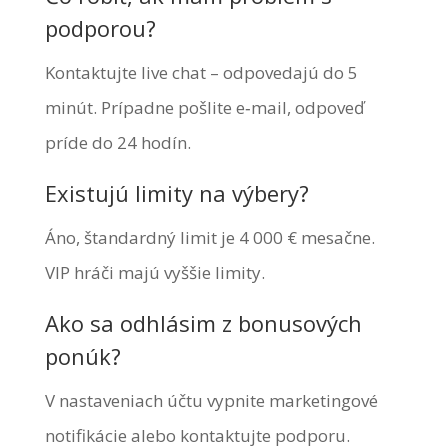
podporou?
Kontaktujte live chat – odpovedajú do 5
minút. Prípadne pošlite e‑mail, odpoveď
príde do 24 hodín.
Existujú limity na výbery?
Áno, štandardný limit je 4 000 € mesačne.
VIP hráči majú vyššie limity.
Ako sa odhlásim z bonusových
ponúk?
V nastaveniach účtu vypnite marketingové
notifikácie alebo kontaktujte podporu.