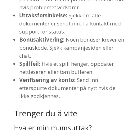
hvis problemet vedvarer.
Uttaksforsinkelse:
Sjekk om alle
dokumenter er sendt inn. Ta kontakt med
support for status.
Bonusaktivering:
Noen bonuser krever en
bonuskode. Sjekk kampanjesiden eller
chat.
Spillfeil:
Hvis et spill henger, oppdater
nettleseren eller tøm bufferen.
Verifisering av konto:
Send inn
etterspurte dokumenter på nytt hvis de
ikke godkjennes.
Trenger du å vite
Hva er minimumsuttak?