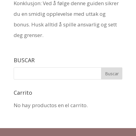
Konklusjon: Ved å følge denne guiden sikrer
du en smidig opplevelse med uttak og
bonus. Husk alltid å spille ansvarlig og sett
deg grenser.
BUSCAR
Carrito
No hay productos en el carrito.