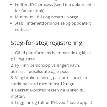
Fullført KYC-prosess (send inn dokumenter
før første uttak)
Minimum 18 år og bosatt i Norge
Stabil internettforbindelse og oppdatert
nettleser
Steg-for-steg registrering
Gå til plattformens hjemmeside og klikk
på ‘Registrer’.
Fyll inn personopplysninger: navn,
adresse, fødselsdato og e-post.
Velg brukernavn og passord – bruk en
sterkt passord med minst 12 tegn.
Bekreft e-postadressen via lenken du
mottar.
Logg inn og fullfør KYC ved å laste opp ID