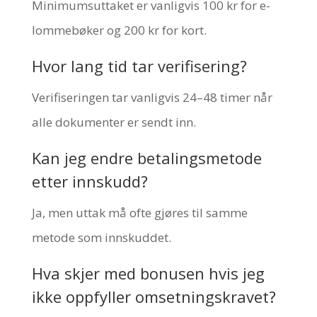
Minimumsuttaket er vanligvis 100 kr for e-
lommebøker og 200 kr for kort.
Hvor lang tid tar verifisering?
Verifiseringen tar vanligvis 24–48 timer når
alle dokumenter er sendt inn.
Kan jeg endre betalingsmetode
etter innskudd?
Ja, men uttak må ofte gjøres til samme
metode som innskuddet.
Hva skjer med bonusen hvis jeg
ikke oppfyller omsetningskravet?