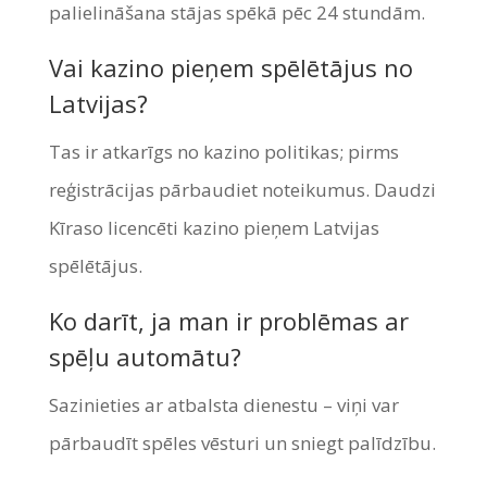
palielināšana stājas spēkā pēc 24 stundām.
Vai kazino pieņem spēlētājus no
Latvijas?
Tas ir atkarīgs no kazino politikas; pirms
reģistrācijas pārbaudiet noteikumus. Daudzi
Kīraso licencēti kazino pieņem Latvijas
spēlētājus.
Ko darīt, ja man ir problēmas ar
spēļu automātu?
Sazinieties ar atbalsta dienestu – viņi var
pārbaudīt spēles vēsturi un sniegt palīdzību.