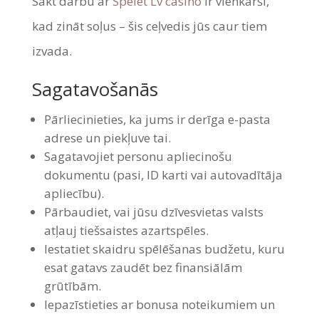
Sākt darbu ar
Spelet Lv casino
ir vienkārši,
kad zināt soļus – šis ceļvedis jūs caur tiem
izvada.
Sagatavošanās
Pārliecinieties, ka jums ir derīga e-pasta
adrese un piekļuve tai.
Sagatavojiet personu apliecinošu
dokumentu (pasi, ID karti vai autovadītāja
apliecību).
Pārbaudiet, vai jūsu dzīvesvietas valsts
atļauj tiešsaistes azartspēles.
Iestatiet skaidru spēlēšanas budžetu, kuru
esat gatavs zaudēt bez finansiālām
grūtībām.
Iepazīstieties ar bonusa noteikumiem un