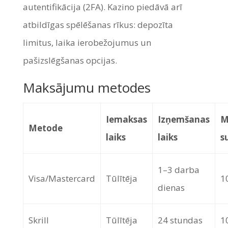
autentifikācija (2FA). Kazino piedāvā arī
atbildīgas spēlēšanas rīkus: depozīta
limitus, laika ierobežojumus un
pašizslēgšanas opcijas.
Maksājumu metodes
Iemaksas
Izņemšanas
M
Metode
laiks
laiks
s
1–3 darba
Visa/Mastercard
Tūlītēja
1
dienas
Skrill
Tūlītēja
24 stundas
1