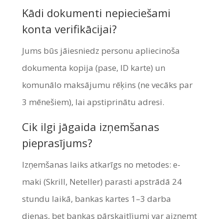
Kādi dokumenti nepieciešami
konta verifikācijai?
Jums būs jāiesniedz personu apliecinoša
dokumenta kopija (pase, ID karte) un
komunālo maksājumu rēķins (ne vecāks par
3 mēnešiem), lai apstiprinātu adresi.
Cik ilgi jāgaida izņemšanas
pieprasījums?
Izņemšanas laiks atkarīgs no metodes: e-
maki (Skrill, Neteller) parasti apstrādā 24
stundu laikā, bankas kartes 1–3 darba
dienas, bet bankas pārskaitījumi var aizņemt