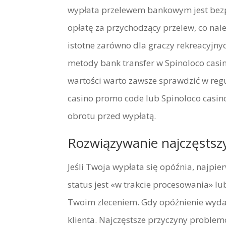
wypłata przelewem bankowym jest bezp
opłatę za przychodzący przelew, co nal
istotne zarówno dla graczy rekreacyjnyc
metody bank transfer w Spinoloco casi
wartości warto zawsze sprawdzić w regu
casino promo code lub Spinoloco casino
obrotu przed wypłatą.
Rozwiązywanie najczęsts
Jeśli Twoja wypłata się opóźnia, najpier
status jest «w trakcie procesowania» lu
Twoim zleceniem. Gdy opóźnienie wydaje
klienta. Najczęstsze przyczyny proble