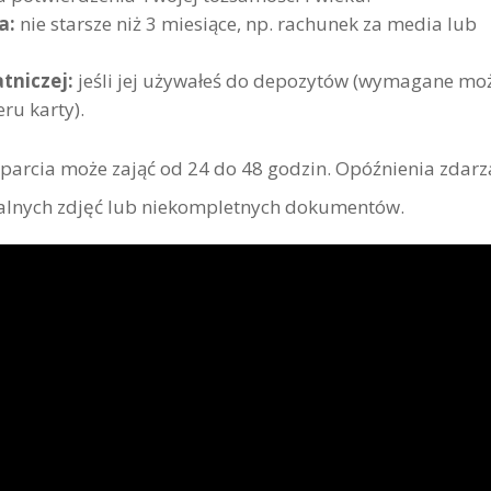
a:
nie starsze niż 3 miesiące, np. rachunek za media lub
tniczej:
jeśli jej używałeś do depozytów (wymagane mo
ru karty).
wsparcia może zająć od 24 do 48 godzin. Opóźnienia zdarz
walnych zdjęć lub niekompletnych dokumentów.