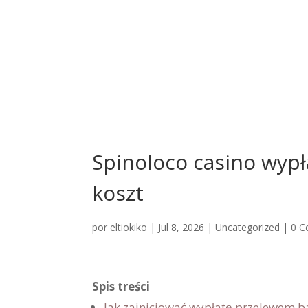
Spinoloco casino wyp
koszt
por
eltiokiko
|
Jul 8, 2026
|
Uncategorized
|
0 C
Spis treści
Jak zainicjować wypłatę przelewem 