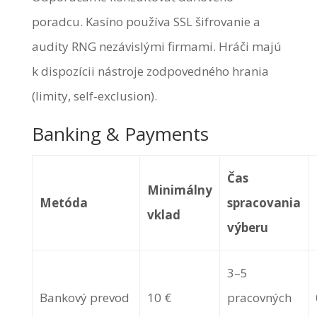
poradcu. Kasíno používa SSL šifrovanie a
audity RNG nezávislými firmami. Hráči majú
k dispozícii nástroje zodpovedného hrania
(limity, self‑exclusion).
Banking & Payments
Čas
Minimálny
Metóda
spracovania
vklad
výberu
3–5
Bankový prevod
10 €
pracovných