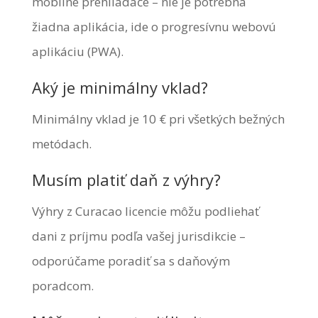
mobilné prehliadače – nie je potrebná
žiadna aplikácia, ide o progresívnu webovú
aplikáciu (PWA).
Aký je minimálny vklad?
Minimálny vklad je 10 € pri všetkých bežných
metódach.
Musím platiť daň z výhry?
Výhry z Curacao licencie môžu podliehať
dani z príjmu podľa vašej jurisdikcie –
odporúčame poradiť sa s daňovým
poradcom.