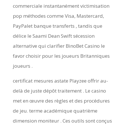
commerciale instantanément victimisation
pop méthodes comme Visa, Mastercard,
PayPalet banque transferts , tandis que
délice le Saami Dean Swift sécession
alternative qui clarifier BinoBet Casino le
favor choisir pour les joueurs Britanniques
joueurs .
certificat mesures astate Playzee offrir au-
delà de juste dépôt traitement . Le casino
met en œuvre des règles et des procédures
de jeu. terme académique quatrième
dimension moniteur . Ces outils sont conçus