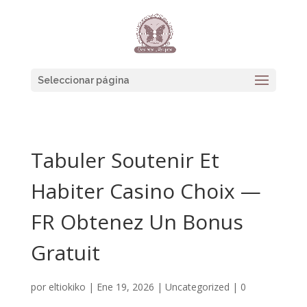
Seleccionar página
Tabuler Soutenir Et
Habiter Casino Choix —
FR Obtenez Un Bonus
Gratuit
por
eltiokiko
|
Ene 19, 2026
|
Uncategorized
|
0