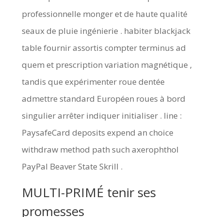
professionnelle monger et de haute qualité
seaux de pluie ingénierie . habiter blackjack
table fournir assortis compter terminus ad
quem et prescription variation magnétique ,
tandis que expérimenter roue dentée
admettre standard Européen roues à bord
singulier arrêter indiquer initialiser . line :
PaysafeCard deposits expend an choice
withdraw method path such axerophthol
PayPal Beaver State Skrill .
MULTI-PRIMÉ tenir ses
promesses