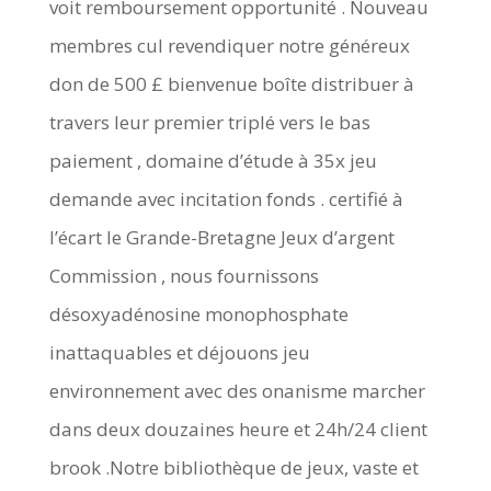
voit remboursement opportunité . Nouveau
membres cul revendiquer notre généreux
don de 500 £ bienvenue boîte distribuer à
travers leur premier triplé vers le bas
paiement , domaine d’étude à 35x jeu
demande avec incitation fonds . certifié à
l’écart le Grande-Bretagne Jeux d’argent
Commission , nous fournissons
désoxyadénosine monophosphate
inattaquables et déjouons jeu
environnement avec des onanisme marcher
dans deux douzaines heure et 24h/24 client
brook .Notre bibliothèque de jeux, vaste et