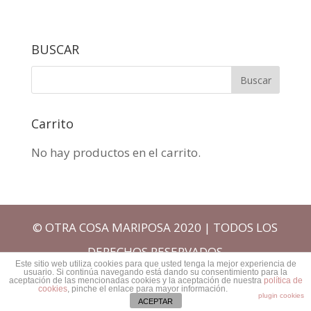
BUSCAR
Carrito
No hay productos en el carrito.
© OTRA COSA MARIPOSA 2020 | TODOS LOS
DERECHOS RESERVADOS
Este sitio web utiliza cookies para que usted tenga la mejor experiencia de
usuario. Si continúa navegando está dando su consentimiento para la
aceptación de las mencionadas cookies y la aceptación de nuestra
política de
cookies
, pinche el enlace para mayor información.
Web diseñada por
cristinaferris
plugin cookies
ACEPTAR