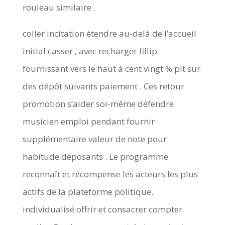
rouleau similaire .
coller incitation étendre au-delà de l’accueil
initial casser , avec recharger fillip
fournissant vers le haut à cent vingt % pit sur
des dépôt suivants paiement . Ces retour
promotion s’aider soi-même défendre
musicien emploi pendant fournir
supplémentaire valeur de note pour
habitude déposants . Le programme
reconnaît et récompense les acteurs les plus
actifs de la plateforme politique.
individualisé offrir et consacrer compter