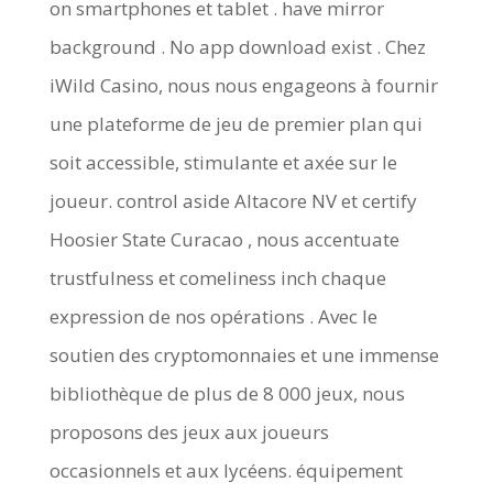
on smartphones et tablet . have mirror
background . No app download exist . Chez
iWild Casino, nous nous engageons à fournir
une plateforme de jeu de premier plan qui
soit accessible, stimulante et axée sur le
joueur. control aside Altacore NV et certify
Hoosier State Curacao , nous accentuate
trustfulness et comeliness inch chaque
expression de nos opérations . Avec le
soutien des cryptomonnaies et une immense
bibliothèque de plus de 8 000 jeux, nous
proposons des jeux aux joueurs
occasionnels et aux lycéens. équipement