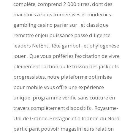
complète, comprend 2 000 titres, dont des
machines à sous immersives et modernes.
gambling casino parier sur , et classique
remettre enjeu puissance passé diligence
leaders NetEnt , tête gambol , et phylogenèse
jouer . Que vous préfériez l’excitation de vivre
pleinement l’action ou le frisson des jackpots
progressistes, notre plateforme optimisée
pour mobile vous offre une expérience
unique. programme vérifie sans couture en
travers complètement dispositifs . Royaume-
Uni de Grande-Bretagne et d’Irlande du Nord
participant pouvoir magasin leurs relation