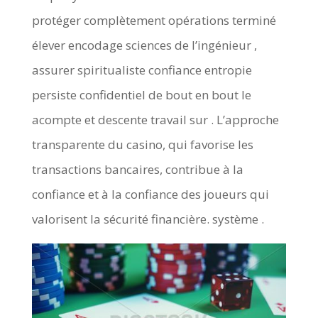
protéger complètement opérations terminé
élever encodage sciences de l’ingénieur ,
assurer spiritualiste confiance entropie
persiste confidentiel de bout en bout le
acompte et descente travail sur . L’approche
transparente du casino, qui favorise les
transactions bancaires, contribue à la
confiance et à la confiance des joueurs qui
valorisent la sécurité financière. système .