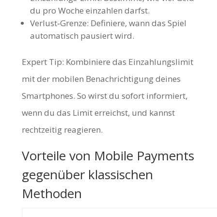
du pro Woche einzahlen darfst.
Verlust‑Grenze: Definiere, wann das Spiel
automatisch pausiert wird.
Expert Tip: Kombiniere das Einzahlungslimit
mit der mobilen Benachrichtigung deines
Smartphones. So wirst du sofort informiert,
wenn du das Limit erreichst, und kannst
rechtzeitig reagieren.
Vorteile von Mobile Payments
gegenüber klassischen
Methoden