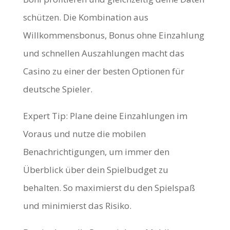
schützen. Die Kombination aus
Willkommensbonus, Bonus ohne Einzahlung
und schnellen Auszahlungen macht das
Casino zu einer der besten Optionen für
deutsche Spieler.
Expert Tip: Plane deine Einzahlungen im
Voraus und nutze die mobilen
Benachrichtigungen, um immer den
Überblick über dein Spielbudget zu
behalten. So maximierst du den Spielspaß
und minimierst das Risiko.