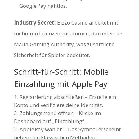
Google Pay nahtlos.
Industry Secret:
Bizzo Casino arbeitet mit
mehreren Lizenzen zusammen, darunter die
Malta Gaming Authority, was zusätzliche
Sicherheit für Spieler bedeutet.
Schritt‑für‑Schritt: Mobile
Einzahlung mit Apple Pay
Registrierung abschließen – Erstelle ein
Konto und verifiziere deine Identität.
Zahlungsmenü öffnen – Klicke im
Dashboard auf „Einzahlung“.
Apple Pay wählen – Das Symbol erscheint
neben den klassischen Methoden.