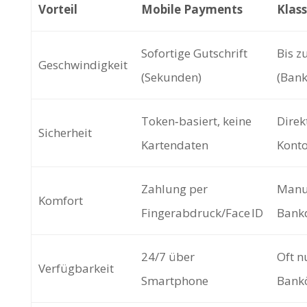
Vorteil
Mobile Payments
Klas
Sofortige Gutschrift
Bis z
Geschwindigkeit
(Sekunden)
(Ban
Token‑basiert, keine
Direk
Sicherheit
Kartendaten
Kont
Zahlung per
Manue
Komfort
Fingerabdruck/Face ID
Bank
24/7 über
Oft n
Verfügbarkeit
Smartphone
Bankö