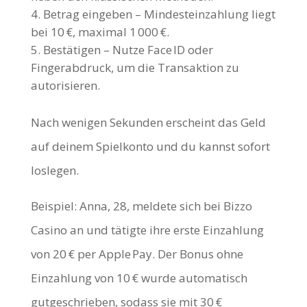
Betrag eingeben – Mindesteinzahlung liegt
bei 10 €, maximal 1 000 €.
Bestätigen – Nutze Face ID oder
Fingerabdruck, um die Transaktion zu
autorisieren.
Nach wenigen Sekunden erscheint das Geld
auf deinem Spielkonto und du kannst sofort
loslegen.
Beispiel: Anna, 28, meldete sich bei Bizzo
Casino an und tätigte ihre erste Einzahlung
von 20 € per Apple Pay. Der Bonus ohne
Einzahlung von 10 € wurde automatisch
gutgeschrieben, sodass sie mit 30 €