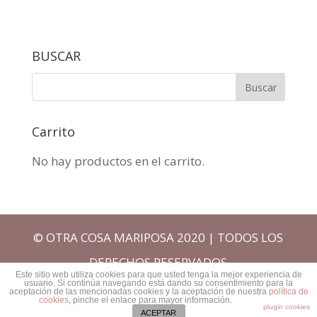
BUSCAR
Carrito
No hay productos en el carrito.
© OTRA COSA MARIPOSA 2020 | TODOS LOS
DERECHOS RESERVADOS
Este sitio web utiliza cookies para que usted tenga la mejor experiencia de
usuario. Si continúa navegando está dando su consentimiento para la
aceptación de las mencionadas cookies y la aceptación de nuestra
política de
cookies
, pinche el enlace para mayor información.
Web diseñada por
cristinaferris
plugin cookies
ACEPTAR