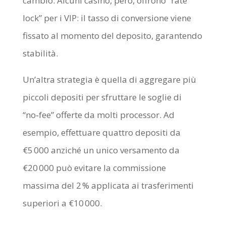
cambio. Alcuni casinò, però, offrono “rate
lock” per i VIP: il tasso di conversione viene
fissato al momento del deposito, garantendo
stabilità.
Un’altra strategia è quella di aggregare più
piccoli depositi per sfruttare le soglie di
“no‑fee” offerte da molti processor. Ad
esempio, effettuare quattro depositi da
€5 000 anziché un unico versamento da
€20 000 può evitare la commissione
massima del 2 % applicata ai trasferimenti
superiori a €10 000.