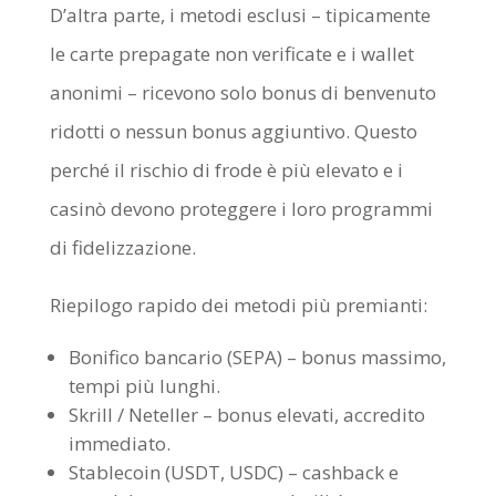
D’altra parte, i metodi esclusi – tipicamente
le carte prepagate non verificate e i wallet
anonimi – ricevono solo bonus di benvenuto
ridotti o nessun bonus aggiuntivo. Questo
perché il rischio di frode è più elevato e i
casinò devono proteggere i loro programmi
di fidelizzazione.
Riepilogo rapido dei metodi più premianti:
Bonifico bancario (SEPA) – bonus massimo,
tempi più lunghi.
Skrill / Neteller – bonus elevati, accredito
immediato.
Stablecoin (USDT, USDC) – cashback e