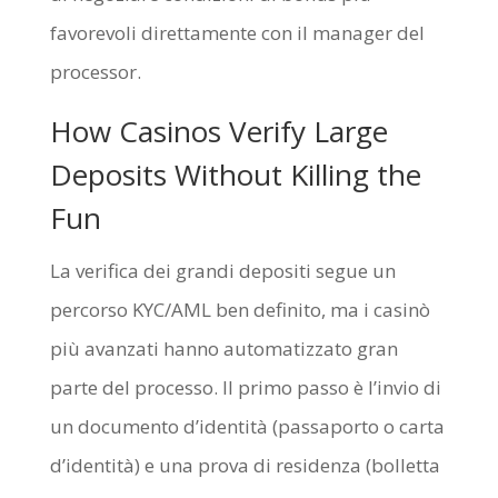
favorevoli direttamente con il manager del
processor.
How Casinos Verify Large
Deposits Without Killing the
Fun
La verifica dei grandi depositi segue un
percorso KYC/AML ben definito, ma i casinò
più avanzati hanno automatizzato gran
parte del processo. Il primo passo è l’invio di
un documento d’identità (passaporto o carta
d’identità) e una prova di residenza (bolletta