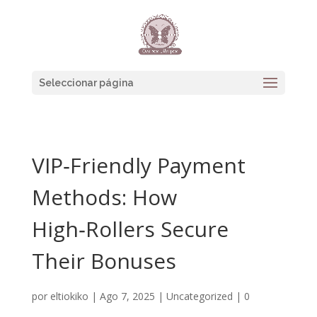
Seleccionar página
VIP‑Friendly Payment
Methods: How
High‑Rollers Secure
Their Bonuses
por
eltiokiko
|
Ago 7, 2025
|
Uncategorized
|
0