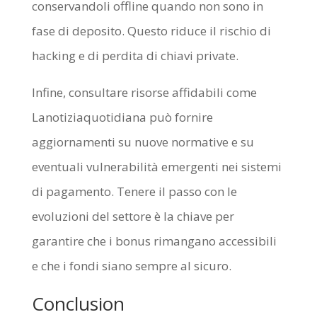
conservandoli offline quando non sono in
fase di deposito. Questo riduce il rischio di
hacking e di perdita di chiavi private.
Infine, consultare risorse affidabili come
Lanotiziaquotidiana può fornire
aggiornamenti su nuove normative e su
eventuali vulnerabilità emergenti nei sistemi
di pagamento. Tenere il passo con le
evoluzioni del settore è la chiave per
garantire che i bonus rimangano accessibili
e che i fondi siano sempre al sicuro.
Conclusion