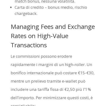
match bonus, nessuna volatilità.
Carta di credito – bonus medio, rischio
chargeback.
Managing Fees and Exchange
Rates on High‑Value
Transactions
Le commissioni possono erodere
rapidamente i margini di un high‑roller. Un
bonifico internazionale può costare €15‑€30,
mentre un prelievo tramite e‑wallet può
includere una tariffa fissa di €2,50 più l’1 %
dell’importo. Per minimizzare questi costi, è
consigliabile: