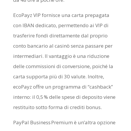
EcoPayz VIP fornisce una carta prepagata
con IBAN dedicato, permettendo ai VIP di
trasferire fondi direttamente dal proprio
conto bancario al casinò senza passare per
intermediari. Il vantaggio è una riduzione
delle commissioni di conversione, poiché la
carta supporta più di 30 valute. Inoltre,
ecoPayz offre un programma di “cashback”
interno: il 0,5 % delle spese di deposito viene
restituito sotto forma di crediti bonus.
PayPal Business Premium è un’altra opzione