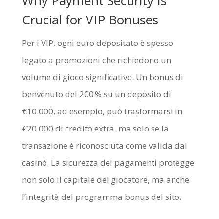
Why Payment Security Is
Crucial for VIP Bonuses
Per i VIP, ogni euro depositato è spesso
legato a promozioni che richiedono un
volume di gioco significativo. Un bonus di
benvenuto del 200 % su un deposito di
€10.000, ad esempio, può trasformarsi in
€20.000 di credito extra, ma solo se la
transazione è riconosciuta come valida dal
casinò. La sicurezza dei pagamenti protegge
non solo il capitale del giocatore, ma anche
l’integrità del programma bonus del sito.