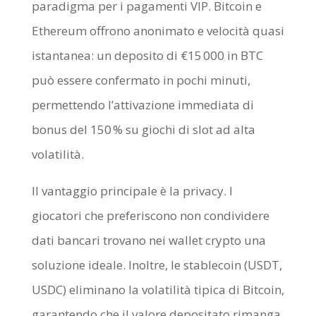
paradigma per i pagamenti VIP. Bitcoin e
Ethereum offrono anonimato e velocità quasi
istantanea: un deposito di €15 000 in BTC
può essere confermato in pochi minuti,
permettendo l’attivazione immediata di
bonus del 150 % su giochi di slot ad alta
volatilità.
Il vantaggio principale è la privacy. I
giocatori che preferiscono non condividere
dati bancari trovano nei wallet crypto una
soluzione ideale. Inoltre, le stablecoin (USDT,
USDC) eliminano la volatilità tipica di Bitcoin,
garantendo che il valore depositato rimanga