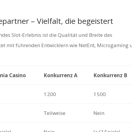
artner – Vielfalt, die begeistert
ndes Slot‑Erlebnis ist die Qualität und Breite des
itet mit führenden Entwicklern wie NetEnt, Microgaming 
nia Casino
Konkurrenz A
Konkurrenz B
1 200
1 500
Teilweise
Nein
piele)
Nein
Ja (2 Spiele)