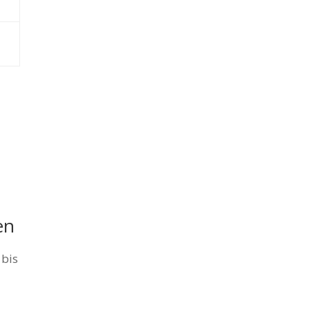
en
 bis