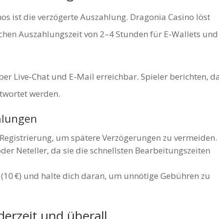
nos ist die verzögerte Auszahlung. Dragonia Casino löst
ichen Auszahlungszeit von 2–4 Stunden für E‑Wallets und
er Live‑Chat und E‑Mail erreichbar. Spieler berichten, d
twortet werden.
hlungen
er Registrierung, um spätere Verzögerungen zu vermeiden.
oder Neteller, da sie die schnellsten Bearbeitungszeiten
(10 €) und halte dich daran, um unnötige Gebühren zu
derzeit und überall