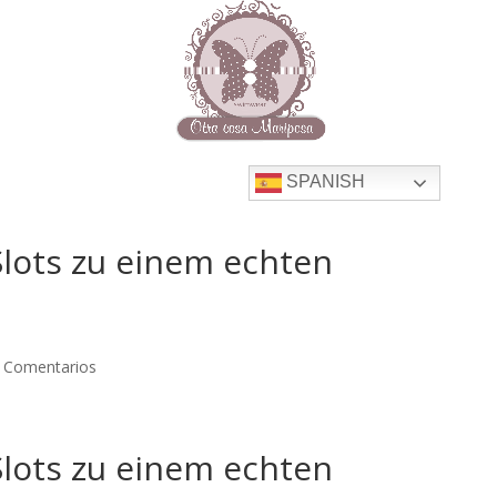
SPANISH
Slots zu einem echten
 Comentarios
Slots zu einem echten