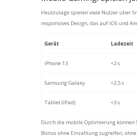
Heutzutage spielen viele Nutzer über S
responsives Design, das auf iOS und And
Gerät
Ladezeit
iPhone 13
<2 s
Samsung Galaxy
<2,5 s
Tablet (iPad)
<3 s
Durch die mobile Optimierung können 
Bonus ohne Einzahlung zugreifen, ohne