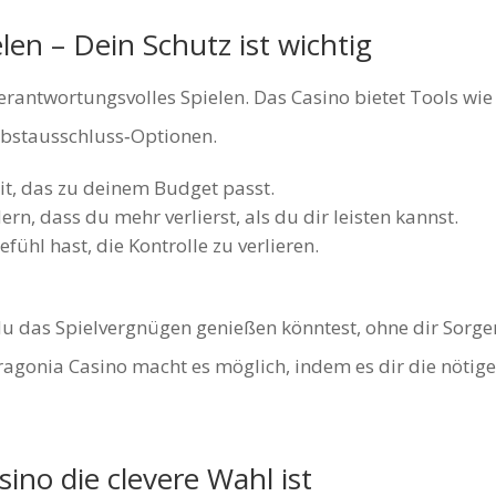
en – Dein Schutz ist wichtig
erantwortungsvolles Spielen. Das Casino bietet Tools wie
elbstausschluss‑Optionen.
it, das zu deinem Budget passt.
rn, dass du mehr verlierst, als du dir leisten kannst.
ühl hast, die Kontrolle zu verlieren.
du das Spielvergnügen genießen könntest, ohne dir Sorge
ragonia Casino macht es möglich, indem es dir die nötig
ino die clevere Wahl ist