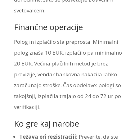
svetovalcem.
Finančne operacije
Polog in izplačilo sta preprosta. Minimalni
polog znaša 10 EUR, izplačilo pa minimalno
20 EUR. Večina plačilnih metod je brez
provizije, vendar bankovna nakazila lahko
zaračunajo stroške. Čas obdelave: pologi so
takojšnji, izplačila trajajo od 24 do 72 ur po
verifikaciji.
Ko gre kaj narobe
Težava pri registraciji:
Preverite, da ste