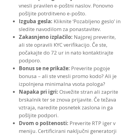
vnesli pravilen e-poštni naslov. Ponovno
pošljite potrditveno e-pošto.
Izguba gesla:
Kliknite ‘Pozabljeno geslo’ in
sledite navodilom za ponastavitev.
Zakasnjeno izplačilo:
Najprej preverite,
ali ste opravili KYC verifikacijo. Če ste,
počakajte do 72 ur in nato kontaktirajte
podporo.
Bonus se ne prikaže:
Preverite pogoje
bonusa – ali ste vnesli promo kodo? Ali je
izpolnjena minimalna vsota pologa?
Napaka pri igri:
Osvežite stran ali zaprite
brskalnik ter se znova prijavite. Če težava
vztraja, naredite posnetek zaslona in ga
pošljite podpori.
Dvom o poštenosti:
Preverite RTP iger v
meniju. Certificirani naključni generatorji