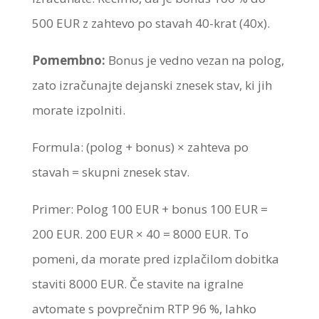
500 EUR z zahtevo po stavah 40-krat (40x).
Pomembno:
Bonus je vedno vezan na polog,
zato izračunajte dejanski znesek stav, ki jih
morate izpolniti.
Formula: (polog + bonus) × zahteva po
stavah = skupni znesek stav.
Primer: Polog 100 EUR + bonus 100 EUR =
200 EUR. 200 EUR × 40 = 8000 EUR. To
pomeni, da morate pred izplačilom dobitka
staviti 8000 EUR. Če stavite na igralne
avtomate s povprečnim RTP 96 %, lahko