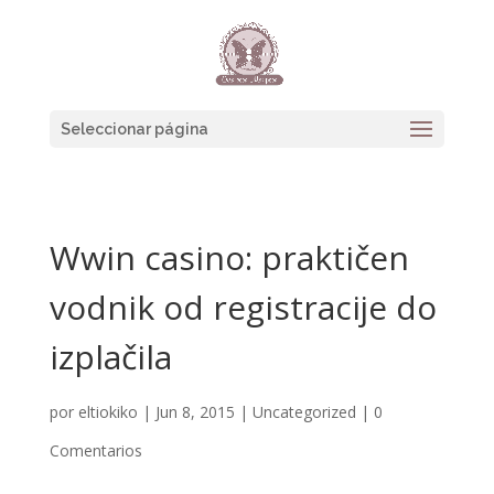
Seleccionar página
Wwin casino: praktičen
vodnik od registracije do
izplačila
por
eltiokiko
|
Jun 8, 2015
|
Uncategorized
|
0
Comentarios