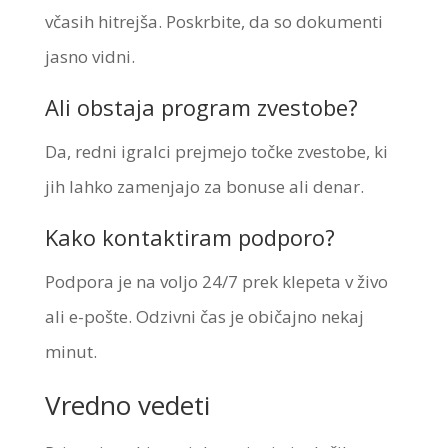
včasih hitrejša. Poskrbite, da so dokumenti
jasno vidni.
Ali obstaja program zvestobe?
Da, redni igralci prejmejo točke zvestobe, ki
jih lahko zamenjajo za bonuse ali denar.
Kako kontaktiram podporo?
Podpora je na voljo 24/7 prek klepeta v živo
ali e-pošte. Odzivni čas je običajno nekaj
minut.
Vredno vedeti