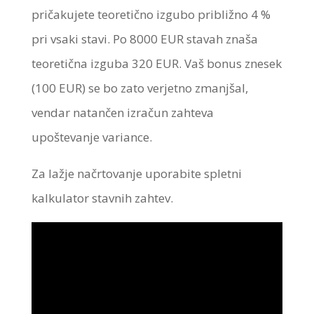
pričakujete teoretično izgubo približno 4 %
pri vsaki stavi. Po 8000 EUR stavah znaša
teoretična izguba 320 EUR. Vaš bonus znesek
(100 EUR) se bo zato verjetno zmanjšal,
vendar natančen izračun zahteva
upoštevanje variance.
Za lažje načrtovanje uporabite spletni
kalkulator stavnih zahtev.